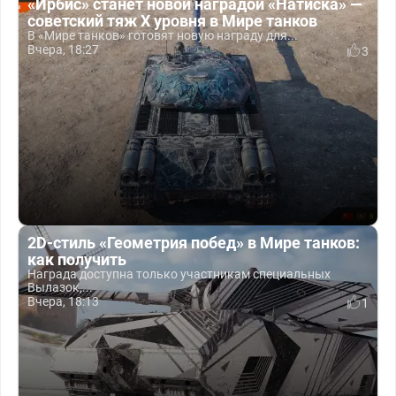
«Ирбис» станет новой наградой «Натиска» —
советский тяж X уровня в Мире танков
В «Мире танков» готовят новую награду для...
Вчера, 18:27
3
2D-стиль «Геометрия побед» в Мире танков:
как получить
Награда доступна только участникам специальных
Вылазок,...
Вчера, 18:13
1