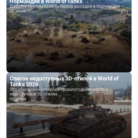
Нормандии в World of Tanks
Давайте почтим память героев высадки в Нормандии —...
06 июня
1
Список недоступных 3D-стилей в World of
Tanks 2026
Это обновлённая версия прошлогоднего поста о
недоступных 3D-стилях.
06 июня
0