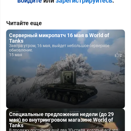
войдите
или
зарегистрируйтесь
.
Читайте еще
Серверный микропатч 16 мая в World of
Tanks
Завтра утром, 16 мая, выйдет небольшое серверное
обновление.
15 мая
2
Специальные предложения недели (до 29
мая) во внутриигровом магазине World of
Tanks
В продажу поступили ещё два 3D-стиля, которые всё это...