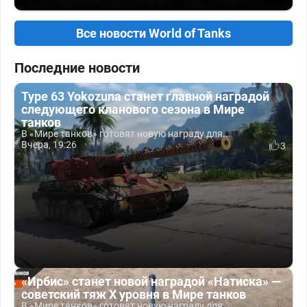
Все новости World of Tanks
Последние новости
Type 63 Yokozuna станет главной наградой
следующего кланового сезона в Мире
танков
В «Мире танков» готовят новую награду для...
Вчера, 19:26
3
«Ирбис» станет новой наградой «Натиска» —
советский тяж X уровня в Мире танков
В «Мире танков» готовят новую награду для...