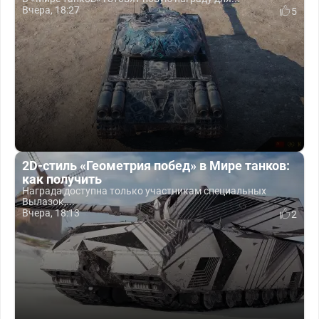
Вчера, 18:27
5
2D-стиль «Геометрия побед» в Мире танков:
как получить
Награда доступна только участникам специальных
Вылазок,...
Вчера, 18:13
2