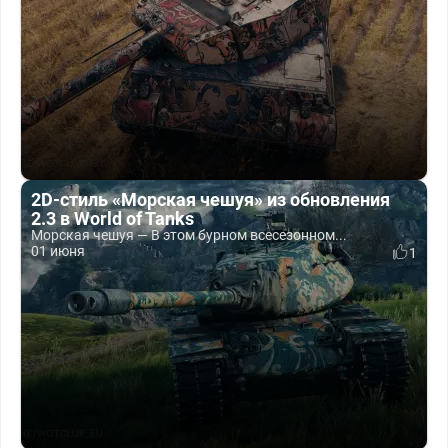
2D-стиль «Морская чешуя» из обновления
2.3 в World of Tanks
Морская чешуя — В этом бурном всесезонном...
01 июня
1