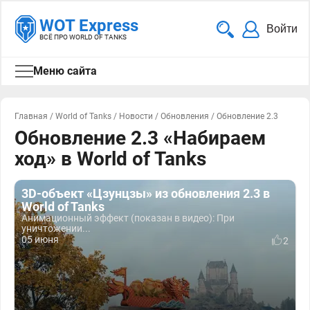
WOT Express
Войти
ВСЁ ПРО WORLD OF TANKS
Меню сайта
Главная
/
World of Tanks
/
Новости
/
Обновления
/
Обновление 2.3
Обновление 2.3 «Набираем
ход» в World of Tanks
3D-объект «Цзунцзы» из обновления 2.3 в
World of Tanks
Анимационный эффект (показан в видео): При
уничтожении...
05 июня
2