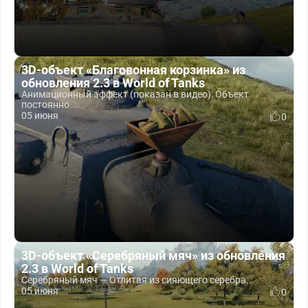
3D-объект «Благовонная корзинка» из
обновления 2.3 в World of Tanks
Анимационный эффект (показан в видео): Объект
постоянно...
05 июня
0
3D-объект «Серебряный мяч» из обновления
2.3 в World of Tanks
Серебряный мяч — Отлитая из сияющего серебра...
05 июня
0