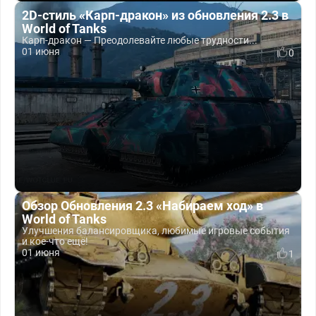
2D-стиль «Карп-дракон» из обновления 2.3 в
World of Tanks
Карп-дракон — Преодолевайте любые трудности...
01 июня
0
Обзор Обновления 2.3 «Набираем ход» в
World of Tanks
Улучшения балансировщика, любимые игровые события
и кое-что ещё!
01 июня
1