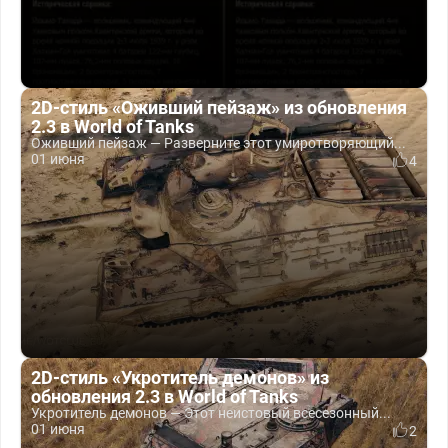
2D-стиль «Оживший пейзаж» из обновления
2.3 в World of Tanks
Оживший пейзаж — Разверните этот умиротворяющий...
01 июня
4
2D-стиль «Укротитель демонов» из
обновления 2.3 в World of Tanks
Укротитель демонов — Этот неистовый всесезонный...
01 июня
2