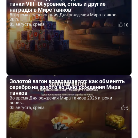
танки VIII–IX уровней, стиль и другие
награды в Мире танков
Во время празднования Дня рождения Мира танков
2026...
05 августа, среда
10
Золотой вагон возвращается: как обменять
серебро на золото ко Дню рождения Мира
танков
Во время Дня рождения Мира танков 2026 игроки
вновь...
05 августа, среда
5