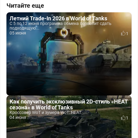
Читайте еще
Летний Trade-In 2026 в World of Tanks
С 5 по 12 июня программа обмена позволит сдать
подходящую...
05 июня
1
Как получить эксклюзивный 2D-стиль «HEAT
сезона» в World of Tanks
Кроссовер WoT и зумера WoT: HEAT.
04 июня
1