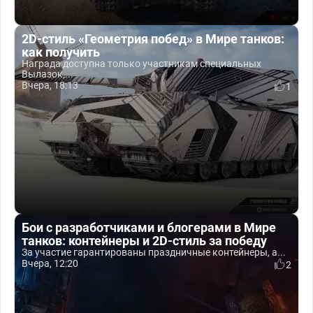
2D-стиль «Геометрия побед» в Мире танков:
как получить
Награда доступна только участникам специальных
Вылазок,...
Вчера, 18:13
1
Бои с разработчиками и блогерами в Мире
танков: контейнеры и 2D-стиль за победу
За участие гарантированы праздничные контейнеры, а...
Вчера, 12:20
2