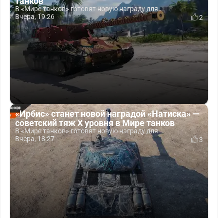
танков
В «Мире танков» готовят новую награду для...
Вчера, 19:26
2
«Ирбис» станет новой наградой «Натиска» —
советский тяж X уровня в Мире танков
В «Мире танков» готовят новую награду для...
Вчера, 18:27
3