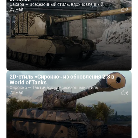
Сахара — Всесезонный стиль, вдохновлённый...
25 мая
3
2D-стиль «Сирокко» из обновления 2.3 в
World of Tanks
Сирокко — Тактический всесезонный стиль...
25 мая
6