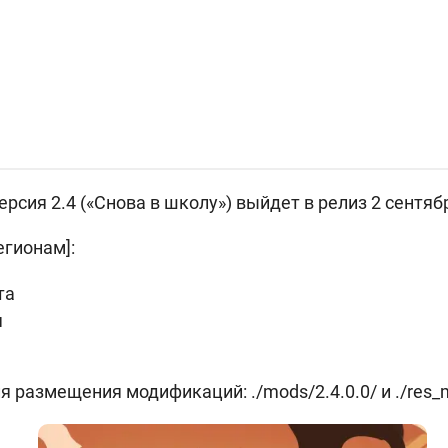
рсия 2.4 («Снова в школу») выйдет в релиз 2 сентяб
егионам]:
та
я
 размещения модификаций: ./mods/2.4.0.0/ и ./res_m