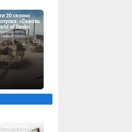
и 20 сезона
опуска: «Сквозь
rld of Tanks
чалось лето, а
 новый сезон...
2
Главпочтамт»
учить во время