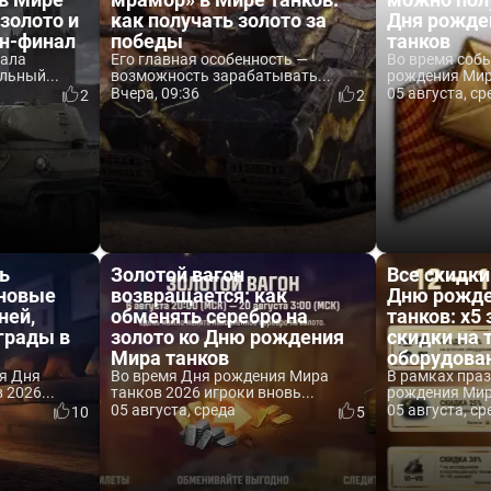
 золото и
как получать золото за
Дня рожде
йн-финал
победы
танков
вала
Его главная особенность —
Во время соб
льный...
возможность зарабатывать...
рождения Мира
Вчера, 09:36
05 августа, ср
2
2
ь
Золотой вагон
Все скидки
 новые
возвращается: как
Дню рожде
ней,
обменять серебро на
танков: x5 
аграды в
золото ко Дню рождения
скидки на 
Мира танков
оборудова
я Дня
Во время Дня рождения Мира
В рамках пра
2026...
танков 2026 игроки вновь...
рождения Мира
05 августа, среда
05 августа, ср
10
5