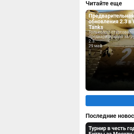
Читайте еще
Предварительная
обновления 2.3 в 
Tanks
Только что стартовала
предварительная загр
2.3.
29 мая
Последние новос
Турнир в честь г
Битвы за Москву