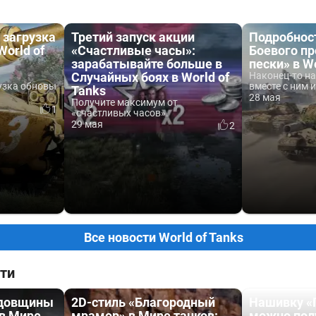
 загрузка
Третий запуск акции
Подробност
World of
«Счастливые часы»:
Боевого пр
зарабатывайте больше в
пески» в Wo
Случайных боях в World of
Наконец-то на
узка обновы
вместе с ним и
Tanks
28 мая
Получите максимум от
1
«счастливых часов».
29 мая
2
Все новости World of Tanks
ти
одовщины
2D-стиль «Благородный
Нашивку «
 в Мире
мрамор» в Мире танков:
можно пол