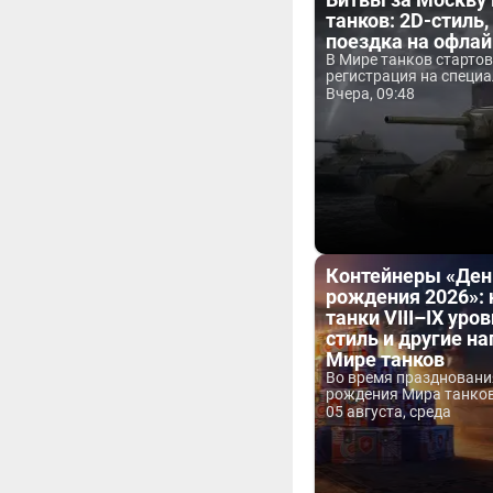
танков: 2D-стиль,
поездка на офла
В Мире танков старто
регистрация на специа
Вчера, 09:48
Контейнеры «Ден
рождения 2026»:
танки VIII–IX уров
стиль и другие н
Мире танков
Во время праздновани
рождения Мира танков 
05 августа, среда