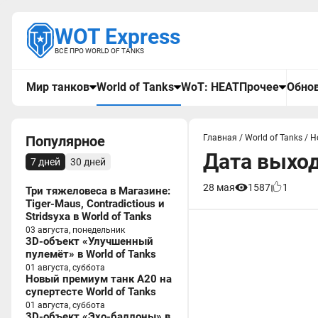
WOT Express
ВСЁ ПРО WORLD OF TANKS
Мир танков
World of Tanks
WoT: HEAT
Прочее
Обнов
Популярное
Главная
/
World of Tanks
/
Н
Дата выход
7 дней
30 дней
28 мая
1587
1
Три тяжеловеса в Магазине:
Tiger-Maus, Contradictious и
Stridsyxa в World of Tanks
03 августа, понедельник
3D-объект «Улучшенный
пулемёт» в World of Tanks
01 августа, суббота
Новый премиум танк A20 на
супертесте World of Tanks
01 августа, суббота
3D-объект «Эхо-баллоны» в