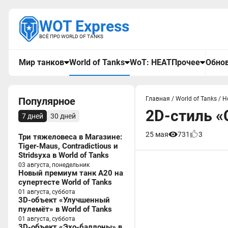
WOT Express
ВСЁ ПРО WORLD OF TANKS
Мир танков
World of Tanks
WoT: HEAT
Прочее
Обнов
Популярное
Главная
/
World of Tanks
/
Н
2D-стиль «С
7 дней
30 дней
25 мая
731
3
Три тяжеловеса в Магазине:
Tiger-Maus, Contradictious и
Stridsyxa в World of Tanks
03 августа, понедельник
Новый премиум танк A20 на
супертесте World of Tanks
01 августа, суббота
3D-объект «Улучшенный
пулемёт» в World of Tanks
01 августа, суббота
3D-объект «Эхо-баллоны» в