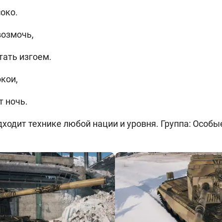
око.
возмочь,
тать изгоем.
окои,
т ночь.
одит технике любой нации и уровня. Группа: Особые.