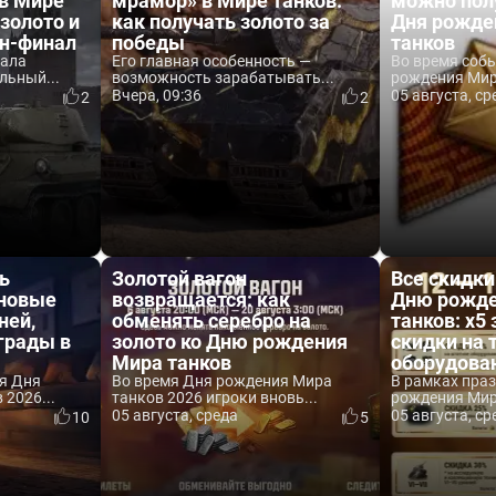
 в Мире
мрамор» в Мире танков:
можно пол
 золото и
как получать золото за
Дня рожде
йн-финал
победы
танков
вала
Его главная особенность —
Во время соб
льный...
возможность зарабатывать...
рождения Мира
Вчера, 09:36
05 августа, ср
2
2
ь
Золотой вагон
Все скидки
 новые
возвращается: как
Дню рожде
ней,
обменять серебро на
танков: x5 
аграды в
золото ко Дню рождения
скидки на 
Мира танков
оборудова
я Дня
Во время Дня рождения Мира
В рамках пра
2026...
танков 2026 игроки вновь...
рождения Мира
05 августа, среда
05 августа, ср
10
5