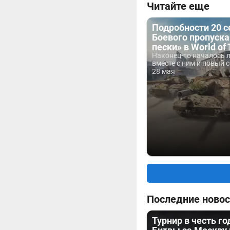
Читайте еще
Подробности 20 с
Боевого пропуска
пески» в World of
Наконец-то началось л
вместе с ним и новый с
28 мая
Последние новос
Турнир в честь г