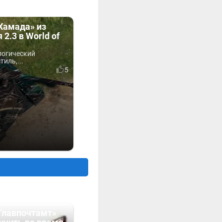
Хамада» из
2.3 в World of
логический
иль,...
5
Главпочтамт»