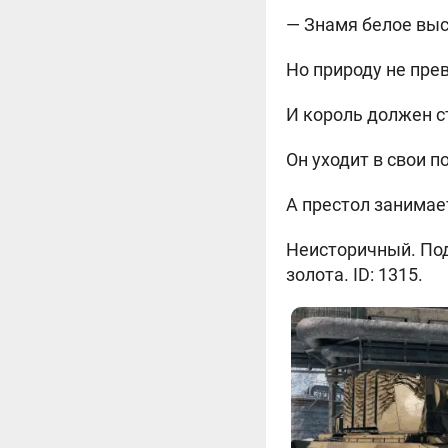
— Знамя белое выс
Но природу не пре
И король должен с
Он уходит в свои п
А престол занимае
Неисторичный. Подх
золота. ID: 1315.