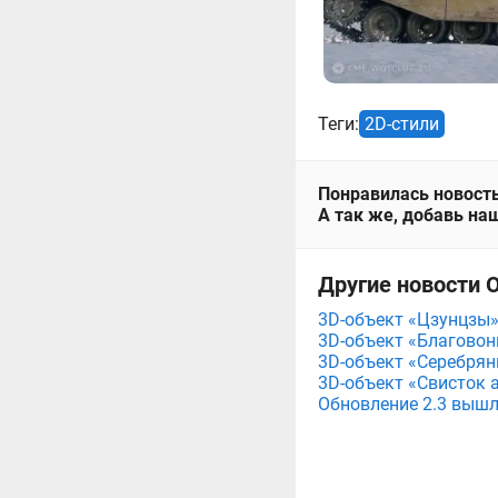
Теги:
2D-стили
Понравилась новость
А так же, добавь наш
Другие новости О
3D-объект «Цзунцзы» 
3D-объект «Благовонн
3D-объект «Серебряны
3D-объект «Свисток а
Обновление 2.3 вышло