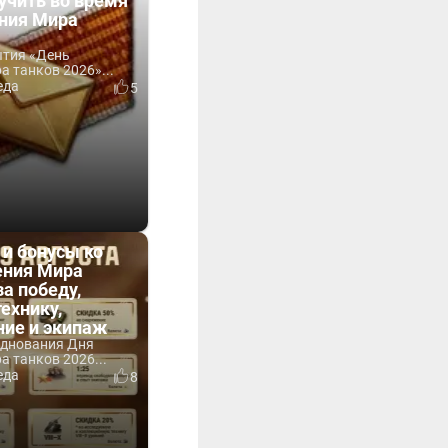
учить во время
ния Мира
ытия «День
 танков 2026»...
еда
5
 и бонусы ко
ния Мира
за победу,
технику,
ние и экипаж
зднования Дня
 танков 2026...
еда
8