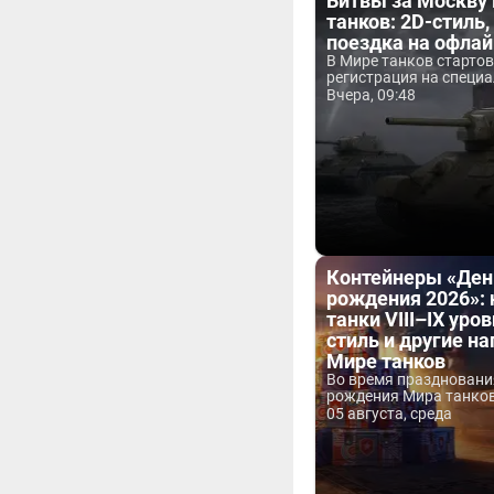
Битвы за Москву
танков: 2D-стиль,
поездка на офла
В Мире танков старто
регистрация на специа
Вчера, 09:48
Контейнеры «Ден
рождения 2026»:
танки VIII–IX уров
стиль и другие н
Мире танков
Во время праздновани
рождения Мира танков 
05 августа, среда