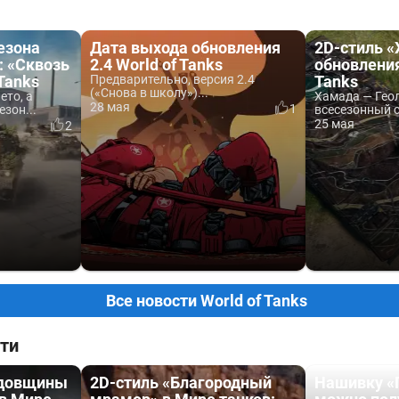
езона
Дата выхода обновления
2D-стиль «
: «Сквозь
2.4 World of Tanks
обновления 
 Tanks
Предварительно, версия 2.4
Tanks
(«Снова в школу»)...
ето, а
Хамада — Гео
28 мая
1
езон...
всесезонный ст
25 мая
2
Все новости World of Tanks
ти
одовщины
2D-стиль «Благородный
Нашивку «