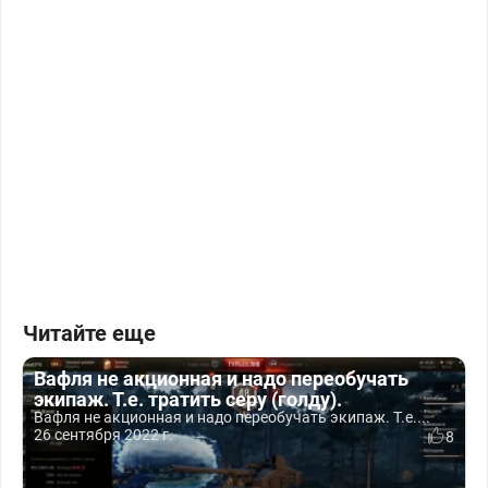
Читайте еще
Вафля не акционная и надо переобучать
экипаж. Т.е. тратить серу (голду).
Вафля не акционная и надо переобучать экипаж. Т.е....
26 сентября 2022 г.
8