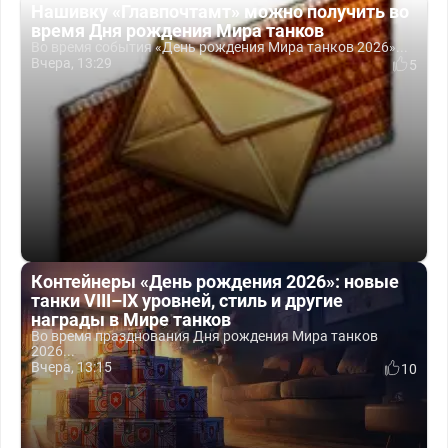
Нашивку «Главпочтамт» можно получить во
время Дня рождения Мира танков
Во время события «День рождения Мира танков 2026»...
Вчера, 13:29
5
Контейнеры «День рождения 2026»: новые
танки VIII–IX уровней, стиль и другие
награды в Мире танков
Во время празднования Дня рождения Мира танков
2026...
Вчера, 13:15
10