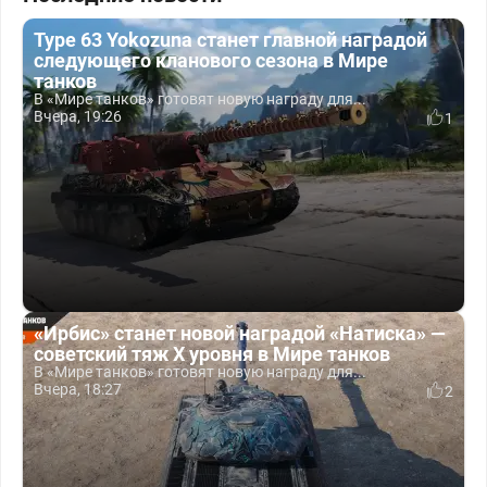
Type 63 Yokozuna станет главной наградой
следующего кланового сезона в Мире
танков
В «Мире танков» готовят новую награду для...
Вчера, 19:26
1
«Ирбис» станет новой наградой «Натиска» —
советский тяж X уровня в Мире танков
В «Мире танков» готовят новую награду для...
Вчера, 18:27
2