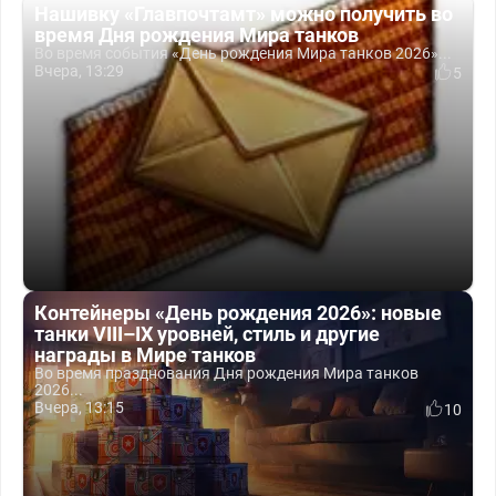
Нашивку «Главпочтамт» можно получить во
время Дня рождения Мира танков
Во время события «День рождения Мира танков 2026»...
Вчера, 13:29
5
Контейнеры «День рождения 2026»: новые
танки VIII–IX уровней, стиль и другие
награды в Мире танков
Во время празднования Дня рождения Мира танков
2026...
Вчера, 13:15
10