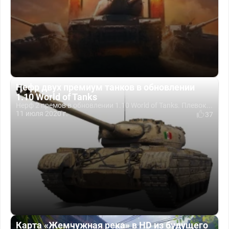
Нефр двух премиум танков в обновлении
1.10 World of Tanks
Нерф 2 премов в обновлении 1.10 World of Tanks. Плевок...
11 июля 2020 г.
37
Карта «Жемчужная река» в HD из будущего