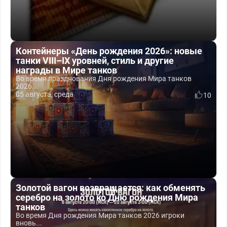
Контейнеры «День рождения 2026»: новые
танки VIII–IX уровней, стиль и другие
награды в Мире танков
Во время празднования Дня рождения Мира танков
2026...
05 августа, среда
10
Золотой вагон возвращается: как обменять
серебро на золото ко Дню рождения Мира
танков
Во время Дня рождения Мира танков 2026 игроки
вновь...