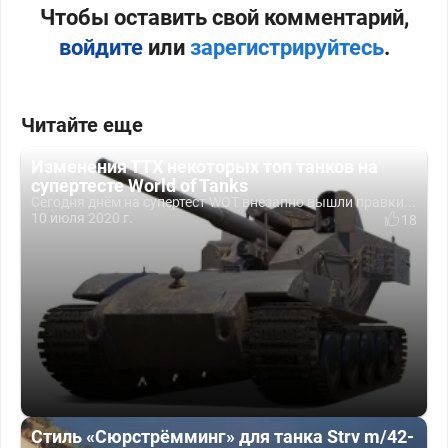
Чтобы оставить свой комментарий,
войдите
или
зарегистрируйтесь
.
Читайте еще
Изменения ТТХ некоторых топ танков на
супертесте World of Tanks
Сегодня днём на супертест WOT внезапно вышли правки...
10 июля 2020 г.
18
Стиль «Сюрстрёмминг» для танка Strv m/42-