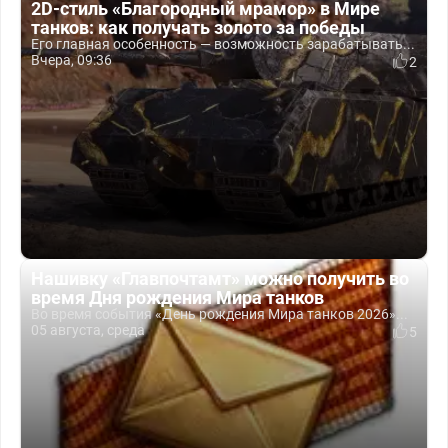
2D-стиль «Благородный мрамор» в Мире
танков: как получать золото за победы
Его главная особенность — возможность зарабатывать...
Вчера, 09:36
2
Нашивку «Главпочтамт» можно получить во
время Дня рождения Мира танков
Во время события «День рождения Мира танков 2026»...
05 августа, среда
5