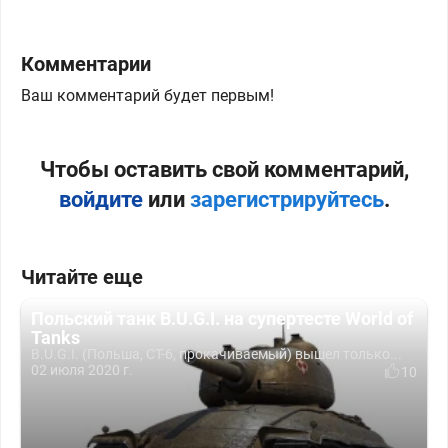
Комментарии
Ваш комментарий будет первым!
Чтобы оставить свой комментарий,
войдите
или
зарегистрируйтесь
.
Читайте еще
Польский танк B.U.G.I. на супертесте World of
Tanks
B.U.G.I. (Польша, СТ-6, прокачиваемый) вышел только...
02 июля 2020 г.
10