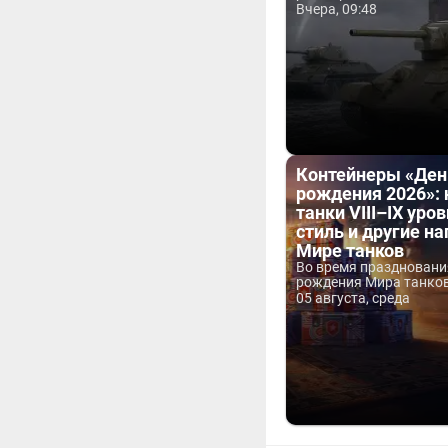
Вчера, 09:48
Контейнеры «Ден
рождения 2026»:
танки VIII–IX уров
стиль и другие н
Мире танков
Во время праздновани
рождения Мира танков 
05 августа, среда