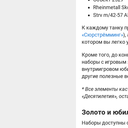
Rheinmetall Sk
Strv m/42-57 Al
К каждому танку п
«Сюрстрёмминг»
)
котором вы легко 
Кроме того, до ко
наборы с игровым 
внутриигровом юб
другие полезные в
* Все элементы ка
«Десятилетия», ост
Золото и юб
Наборы доступны с