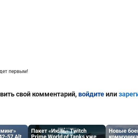
дет первым!
вить свой комментарий,
войдите
или
зарег
мминг»
Пакет «Июль» Twitch
Новые бо
42-57 Alt
Prime World of Tanks уже
коммуника