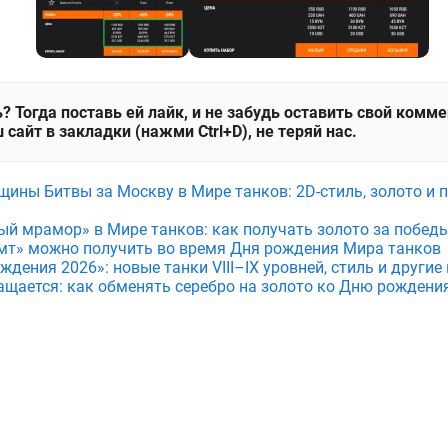
? Тогда поставь ей лайк, и не забудь оставить свой комм
 сайт в закладки (нажми Ctrl+D), не теряй нас.
щины Битвы за Москву в Мире танков: 2D-стиль, золото и 
ый мрамор» в Мире танков: как получать золото за побед
мт» можно получить во время Дня рождения Мира танков
дения 2026»: новые танки VIII–IX уровней, стиль и други
ащается: как обменять серебро на золото ко Дню рождени