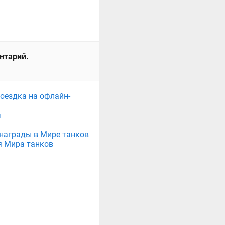
ентарий.
поездка на офлайн-
ы
е награды в Мире танков
я Мира танков