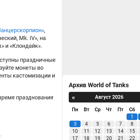
Панцерскорпион»
,
ский, Mk. IV», на
» и «Клондайк».
доступны праздничные
зуйте монеты во
енты кастомизации и
Архив World of Tanks
«
 время празднования
Август 2026
Пн
Вт
Ср
Чт
Пт
Сб
1
3
4
5
6
7
8
10
11
12
13
14
15
.
17
18
19
20
21
22