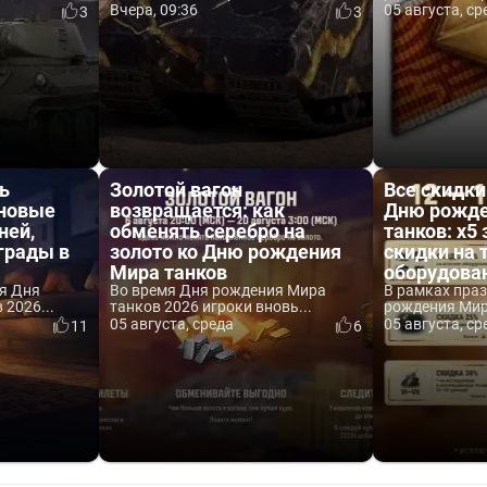
Вчера, 09:36
05 августа, ср
3
3
ь
Золотой вагон
Все скидки
 новые
возвращается: как
Дню рожде
ней,
обменять серебро на
танков: x5 
аграды в
золото ко Дню рождения
скидки на 
Мира танков
оборудова
я Дня
Во время Дня рождения Мира
В рамках пра
2026...
танков 2026 игроки вновь...
рождения Мира
05 августа, среда
05 августа, ср
11
6