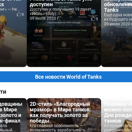
ks
доступен
обновлении
г» — Не...
Доступен к получению 19 пакет
Tanks
«Июль» (July)...
9
Ещё одна нов
09 июля 2020 г.
9
из будущего о
09 июля 2020 
Все новости World of Tanks
ти
одовщины
2D-стиль «Благородный
Нашивку «
 в Мире
мрамор» в Мире танков:
можно пол
 золото и
как получать золото за
Дня рожде
йн-финал
победы
танков
вала
Его главная особенность —
Во время соб
льный...
возможность зарабатывать...
рождения Мира