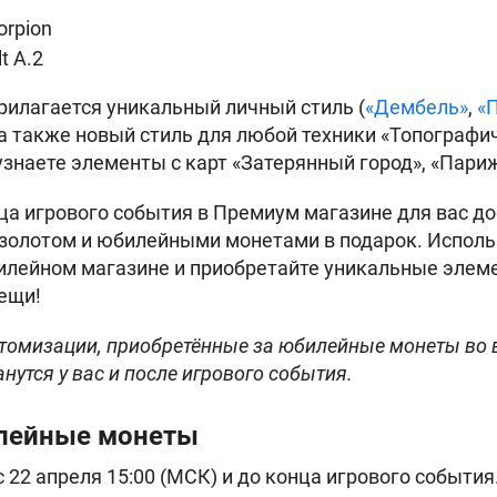
orpion
t A.2
рилагается уникальный личный стиль (
«Дембель»
,
«
, а также новый стиль для любой техники «Топографиче
узнаете элементы с карт «Затерянный город», «Париж
нца игрового события в Премиум магазине для вас 
золотом и юбилейными монетами в подарок. Исполь
илейном магазине и приобретайте уникальные элем
ещи!
стомизации, приобретённые за юбилейные монеты во
анутся у вас и после игрового события.
илейные монеты
 22 апреля 15:00 (МСК) и до конца игрового события