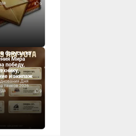
еда
6
 и бонусы ко
ния Мира
за победу,
технику,
ние и экипаж
зднования Дня
 танков 2026...
еда
9