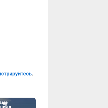
истрируйтесь
.
евые
ции в