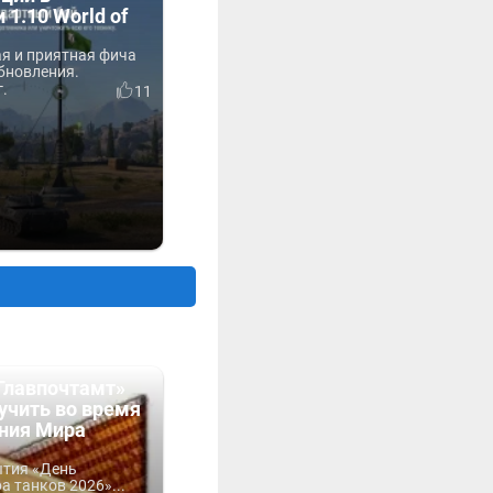
 1.10 World of
ая и приятная фича
бновления.
г.
11
Главпочтамт»
учить во время
ния Мира
ытия «День
 танков 2026»...