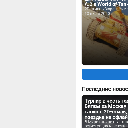
A.2 в World of Tan
2D-стиль «Сюрстрёммин
10 июля 2020 г.
Последние новос
Турнир в честь г
Битвы за Москву
танков: 2D-стиль,
поездка на офла
В Мире танков старто
регистрация на специа