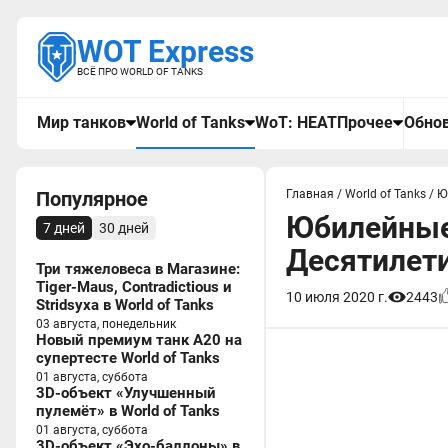
WOT Express
ВСЁ ПРО WORLD OF TANKS
Мир танков
World of Tanks
WoT: HEAT
Прочее
Обнов
Популярное
Главная
/
World of Tanks
/
Ю
Юбилейные
7 дней
30 дней
Десятилетие
Три тяжеловеса в Магазине:
Tiger-Maus, Contradictious и
10 июля 2020 г.
2443
Stridsyxa в World of Tanks
03 августа, понедельник
Новый премиум танк A20 на
супертесте World of Tanks
01 августа, суббота
3D-объект «Улучшенный
пулемёт» в World of Tanks
01 августа, суббота
3D-объект «Эхо-баллоны» в