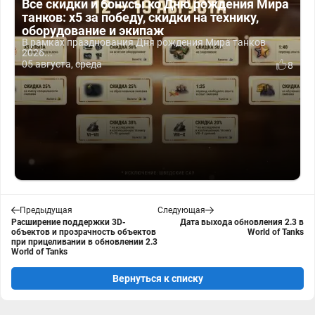
Все скидки и бонусы ко Дню рождения Мира
танков: x5 за победу, скидки на технику,
оборудование и экипаж
В рамках празднования Дня рождения Мира танков
2026...
05 августа, среда
8
Предыдущая
Следующая
Расширение поддержки 3D-
Дата выхода обновления 2.3 в
объектов и прозрачность объектов
World of Tanks
при прицеливании в обновлении 2.3
World of Tanks
Вернуться к списку