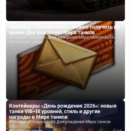
Нашивку «Главпочтамт» можно получить во
время Дня рождения Мира танков
Во время события «День рождения Мира танков 2026»...
05 августа, среда
5
Контейнеры «День рождения 2026»: новые
танки VIII–IX уровней, стиль и другие
награды в Мире танков
Во время празднования Дня рождения Мира танков
2026...
05 августа, среда