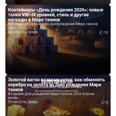
Контейнеры «День рождения 2026»: новые
танки VIII–IX уровней, стиль и другие
награды в Мире танков
Во время празднования Дня рождения Мира танков
2026...
05 августа, среда
10
Золотой вагон возвращается: как обменять
серебро на золото ко Дню рождения Мира
танков
Во время Дня рождения Мира танков 2026 игроки
вновь...
05 августа, среда
5