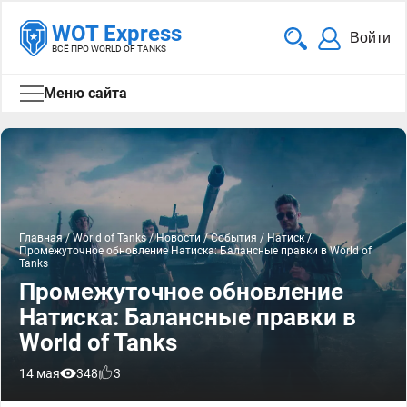
WOT Express
Войти
ВСЁ ПРО WORLD OF TANKS
Меню сайта
Главная
/
World of Tanks
/
Новости
/
События
/
Натиск
/
Промежуточное обновление Натиска: Балансные правки в World of
Tanks
Промежуточное обновление
Натиска: Балансные правки в
World of Tanks
14 мая
348
3