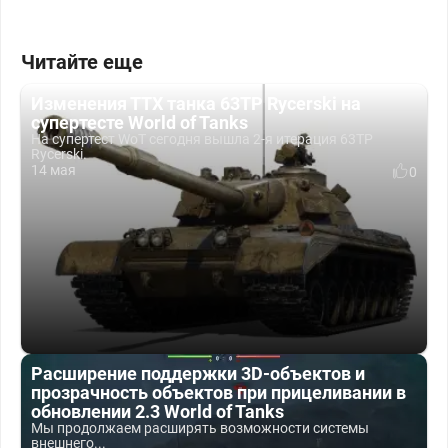
Читайте еще
Изменения ТТХ танка 63TP Rycerski на
супертесте World of Tanks
На супертест WoT сегодня вышла 2-я итерация 63TP
Rycerski.
14 мая
0
Расширение поддержки 3D-объектов и
прозрачность объектов при прицеливании в
обновлении 2.3 World of Tanks
Мы продолжаем расширять возможности системы
внешнего...