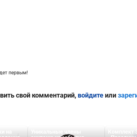
дет первым!
вить свой комментарий,
войдите
или
зарег
ки на
Уникальные члены
Комплект 