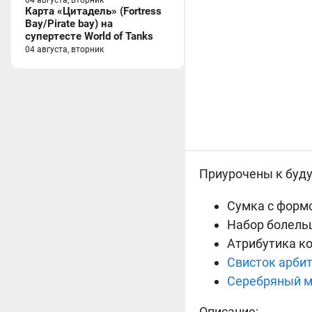
04 августа, вторник
Карта «Цитадель» (Fortress
Bay/Pirate bay) на
супертесте World of Tanks
04 августа, вторник
Приурочены к буду
Сумка с форм
Набор болел
Атрибутика к
Свисток арби
Серебряный 
Описание: