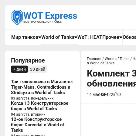
WOT Express
ВСЁ ПРО WORLD OF TANKS
Мир танков
World of Tanks
WoT: HEAT
Прочее
Обнов
Популярное
Главная
/
World of Tanks
/
Н
в World of Tanks
7 дней
30 дней
Комплект 3
обновления 
Три тяжеловеса в Магазине:
Tiger-Maus, Contradictious и
Stridsyxa в World of Tanks
14 мая
422
0
03 августа, понедельник
Когда 13 Конструкторское
бюро в World of Tanks
04 августа, вторник
12-ое Конструкторское
бюро: Durendal в World of
Tanks