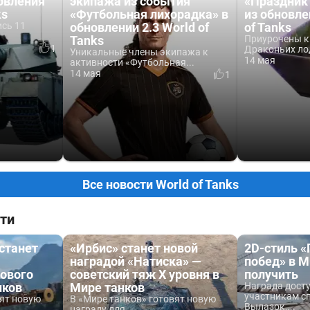
овления
экипажа из события
«Праздник
ks
«Футбольная лихорадка» в
из обновле
сь 11
обновлении 2.3 World of
of Tanks
Tanks
Приурочены к
1
Драконьих ло
Уникальные члены экипажа к
14 мая
активности «Футбольная...
14 мая
1
Все новости World of Tanks
ти
 станет
«Ирбис» станет новой
2D-стиль 
наградой «Натиска» —
побед» в М
ового
советский тяж X уровня в
получить
нков
Мире танков
Награда дост
участникам с
вят новую
В «Мире танков» готовят новую
Вылазок,...
награду для...