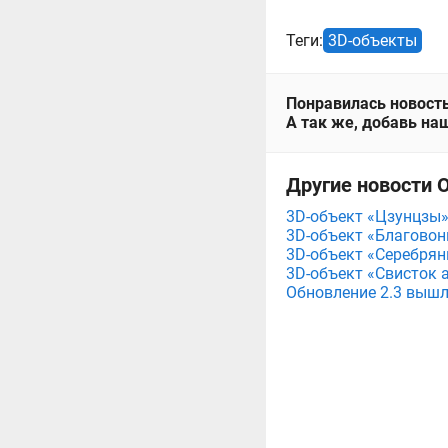
Теги:
3D-объекты
Понравилась новость
А так же, добавь наш
Другие новости О
3D-объект «Цзунцзы» 
3D-объект «Благовонн
3D-объект «Серебряны
3D-объект «Свисток а
Обновление 2.3 вышло