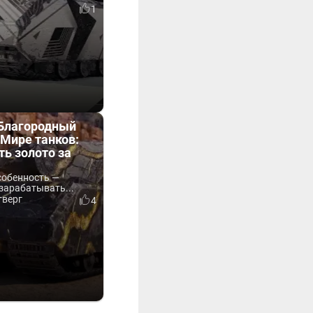
1
«Благородный
Мире танков:
ть золото за
собенность —
зарабатывать...
тверг
4