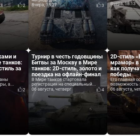
Вчера, 18:13
Вчера, 18:27
2
3
ками и
Турнир в честь годовщины
2D-стиль 
 танков:
Битвы за Москву в Мире
мрамор» в 
стиль за
танков: 2D-стиль, золото и
как получа
поездка на офлайн-финал
победы
ваны
В Мире танков стартовала
Его главная о
ы, а...
регистрация на специальный...
возможность 
06 августа, четверг
06 августа, че
2
4