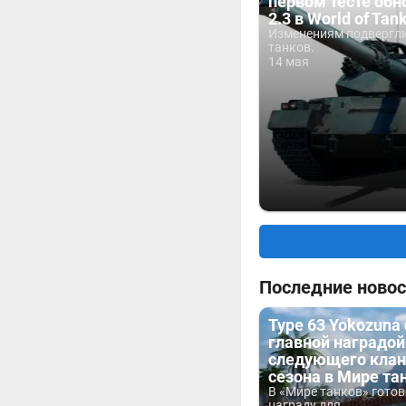
первом тесте обн
2.3 в World of Tan
Изменениям подвергли
танков.
14 мая
Последние новос
Type 63 Yokozuna
главной наградой
следующего клан
сезона в Мире та
В «Мире танков» гото
награду для...