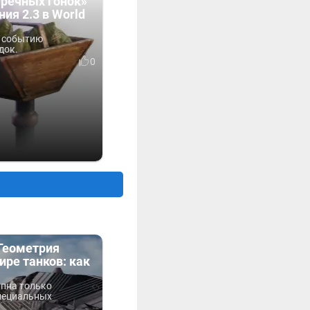
 речных гонок»
ния 2.3 в World
 событию
док.
0
«Геометрия
ире танков: как
упна только
пециальных