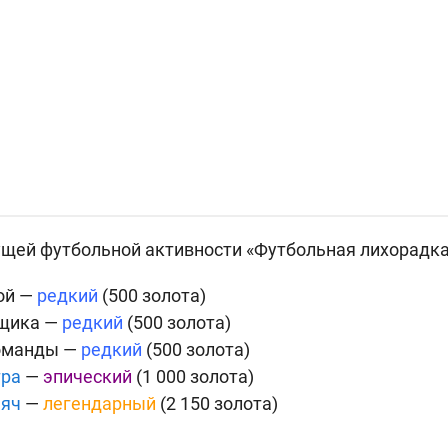
щей футбольной активности «Футбольная лихорадка
ой —
редкий
(
500 золота)
ьщика —
редкий
(
500 золота)
оманды —
редкий
(
500 золота)
тра
—
эпический
(
1 000 золота)
мяч
—
легендарный
(
2 150 золота)