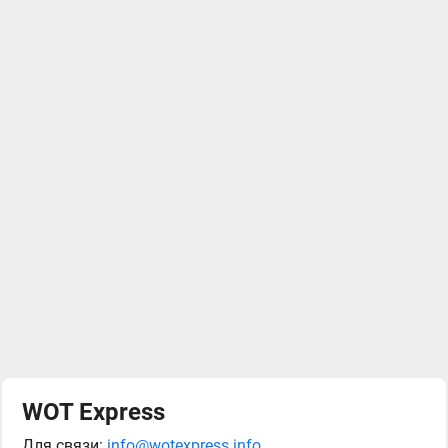
WOT Express
Для связи:
info@wotexpress.info