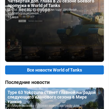
Четвёртая доп. глава в 20 сезоне Боевого
пропуска в World of Tanks
ДАТЫ: лето 2026 (в прошлом году: двойная
коллаборационная...
16 мая
1
Все новости World of Tanks
Последние новости
Type 63 Yokozuna станет главной наградой
следующего кланового сезона в Мире
танков
В «Мире танков» готовят новую награду для...