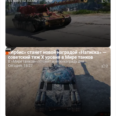
44 минуты назад
1
«Ирбис» станет новой наградой «Натиска» —
советский тяж X уровня в Мире танков
В «Мире танков» готовят новую награду для...
Сегодня, 18:27
2