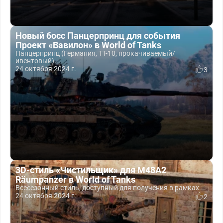
Новый босс Панцерпринц для события
Проект «Вавилон» в World of Tanks
Панцерпринц (Германия, ТТ-10, прокачиваемый/
ивентовый)...
24 октября 2024 г.
3
3D-стиль «Чистильщик» для M48A2
Räumpanzer в World of Tanks
Всесезонный стиль, доступный для получения в рамках...
24 октября 2024 г.
2