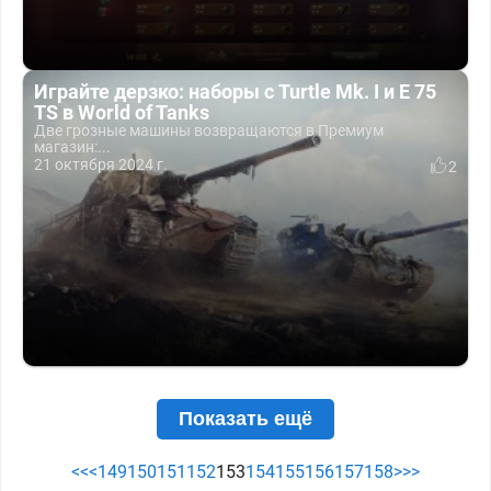
Играйте дерзко: наборы с Turtle Mk. I и E 75
TS в World of Tanks
Две грозные машины возвращаются в Премиум
магазин:...
21 октября 2024 г.
2
Показать ещё
<<
<
149
150
151
152
153
154
155
156
157
158
>
>>