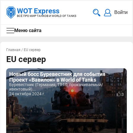
WOT Express
Войти
ВСЁ ПРО МИР ТАНКОВ И WORLD OF TANKS
Меню сайта
Главная
/
EU сервер
EU сервер
Новый босс Буревестник для события
Проект «Вавилон» в World of Tanks
Буревестник (Германия, ТТ-10, прокачиваемый/
ивентовый)...
24 октября 2024 г.
3