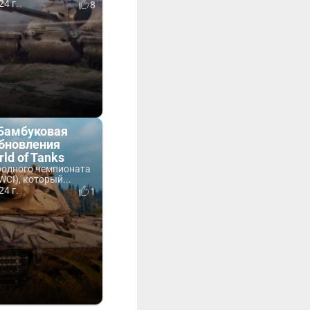
24 г.
8
«Бамбуковая
обновления
rld of Tanks
одного чемпионата
WCI), который...
24 г.
1