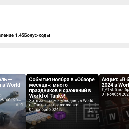
ление 1.45
Бонус-коды
ель —
События ноября в «Обзоре
Акция: «В 
 в World
месяца»: много
2024 в Worl
праздников и сражений в
ДАТЫ: 5 ноябр
01 ноября 202
а
World of Tanks!
Châtillon...
Хоть за окном и холодает, в World
1
of Tanks всё так же жарко!
04 ноября 2024 г.
1