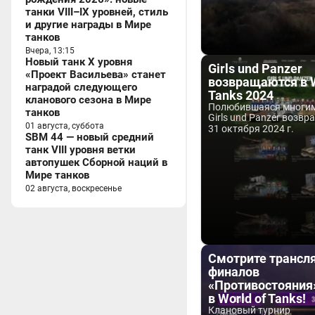
танки VIII–IX уровней, стиль
и другие награды в Мире
танков
Вчера, 13:15
Новый танк X уровня
Girls und Panzer
«Проект Васильева» станет
возвращаются в W
наградой следующего
Tanks 2024
кланового сезона в Мире
Полюбившаяся многим
танков
Girls und Panzer возвр
01 августа, суббота
31 октября 2024 г.
SBM 44 — новый средний
танк VIII уровня ветки
автопушек Сборной наций в
Мире танков
02 августа, воскресенье
Смотрите трансл
финалов
«Противостояния
в World of Tanks!
Клановый турнир