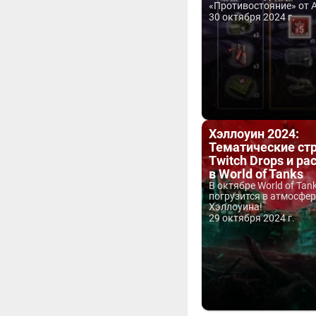
«Противостояние» от A
30 октября 2024 г.
Хэллоуин 2024:
Тематические ст
Twitch Drops и р
в World of Tanks
В октябре World of Tan
погрузится в атмосфер
Хэллоуина!
29 октября 2024 г.