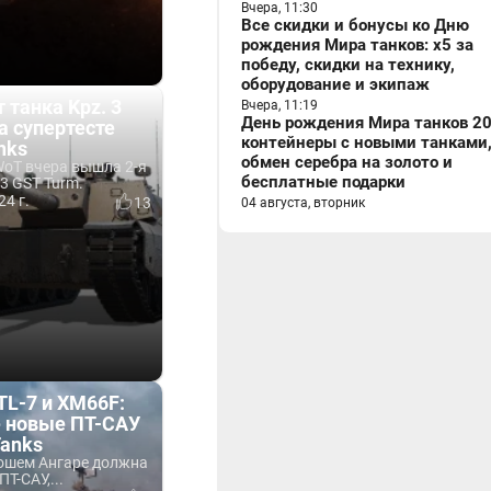
Вчера, 11:30
Все скидки и бонусы ко Дню
рождения Мира танков: x5 за
победу, скидки на технику,
оборудование и экипаж
 танка Kpz. 3
Вчера, 11:19
День рождения Мира танков 20
а супертесте
контейнеры с новыми танками
nks
обмен серебра на золото и
WoT вчера вышла 2-я
бесплатные подарки
 3 GST Turm.
24 г.
13
04 августа, вторник
TL-7 и XM66F:
е новые ПТ-САУ
Tanks
ошем Ангаре должна
Т-САУ,...