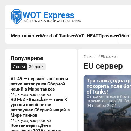
WOT Express
ВСЁ ПРО МИР ТАНКОВ И WORLD OF TANKS
Мир танков
World of Tanks
WoT: HEAT
Прочее
Обнов
Популярное
Главная
/
EU сервер
EU сервер
7 дней
30 дней
VT 49 — первый танк новой
Три танка, одна ц
ветки автопушек Сборной
покорить поле боя
наций в Мире танков
of Tanks!
02 августа, воскресенье
Отправляйтесь в бой н
RDT-62 «Řezačka» — танк X
стремительном VIII Bat.-
уровня новой ветки
04 ноября 2024 г.
автопушек Сборной наций в
Мире танков
02 августа, воскресенье
Контейнеры «День
рождения 2026»: новые