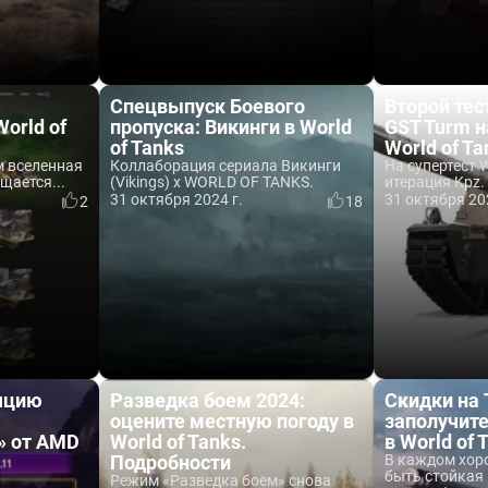
Спецвыпуск Боевого
Второй тест
orld of
пропуска: Викинги в World
GST Turm н
of Tanks
World of Ta
 вселенная
Коллаборация сериала Викинги
На супертест 
ащается...
(Vikings) x WORLD OF TANKS.
итерация Kpz.
31 октября 2024 г.
31 октября 20
2
18
яцию
Разведка боем 2024:
Скидки на 
оцените местную погоду в
заполучит
» от AMD
World of Tanks.
в World of 
Подробности
В каждом хор
быть стойкая П
Режим «Разведка боем» снова