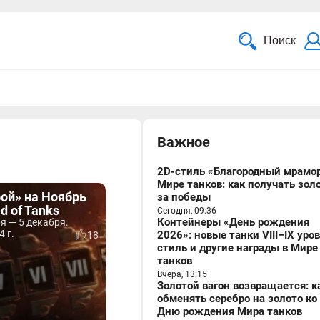
Поиск
Важное
2D-стиль «Благородный мрамор
Мире танков: как получать зол
бой» на Ноябрь
за победы
d of Tanks
Сегодня, 09:36
Контейнеры «День рождения
я — 5 декабря.
4 г.
2026»: новые танки VIII–IX уро
18
стиль и другие награды в Мире
танков
Вчера, 13:15
Золотой вагон возвращается: к
обменять серебро на золото ко
Дню рождения Мира танков