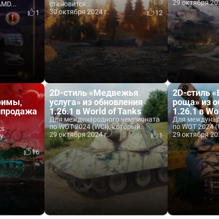
29 октября 20
MD...
становится...
30 октября 2024 г.
1
12
2D-стиль «Медвежья
2D-стиль 
римы,
услуга» из обновления
роща» из 
аспродажа
1.26.1 в World of Tanks
1.26.1 в Wo
Для международного чемпионата
Для междунар
по WOT 2024 (WCI), который...
по WOT 2024 (
ks
29 октября 2024 г.
29 октября 20
1
у
16