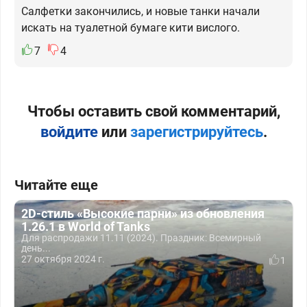
Салфетки закончились, и новые танки начали
искать на туалетной бумаге кити вислого.
7
4
Чтобы оставить свой комментарий,
войдите
или
зарегистрируйтесь
.
Читайте еще
2D-стиль «Высокие парни» из обновления
1.26.1 в World of Tanks
Для распродажи 11.11 (2024). Праздник: Всемирный
день...
27 октября 2024 г.
1