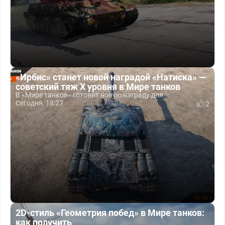
«Ирбис» станет новой наградой «Натиска» —
советский тяж X уровня в Мире танков
В «Мире танков» готовят новую награду для...
Сегодня, 18:27
2
2D-стиль «Геометрия побед» в Мире танков:
как получить