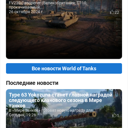
FV230 Canopener (Великобритания, ТТ-10,
прокачиваемый,...
26 октября 2024 г.
22
Все новости World of Tanks
Последние новости
Type 63 Yokozuna станет главной наградой
следующего кланового сезона в Мире
танков
В «Мире танков» готовят новую награду для...
Сегодня, 19:26
1