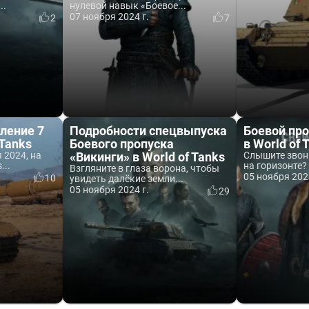
..
нулевой навык «Боевое...
07 ноября 2024 г.
2
7
ление 7
Подробности спецвыпуска
Боевой про
 Tanks
Боевого пропуска
в World of 
 2024, на
«Викинги» в World of Tanks
Слышите звон
...
на горизонте?
Взгляните в глаза ворона, чтобы
05 ноября 202
10
увидеть далёкие земли...
05 ноября 2024 г.
29