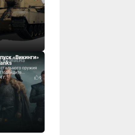
пуск «Викинги»
Tanks
 стального оружия
 Подойдите...
4 г.
9