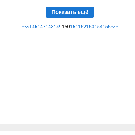
Показать ещё
<<
<
146
147
148
149
150
151
152
153
154
155
>
>>