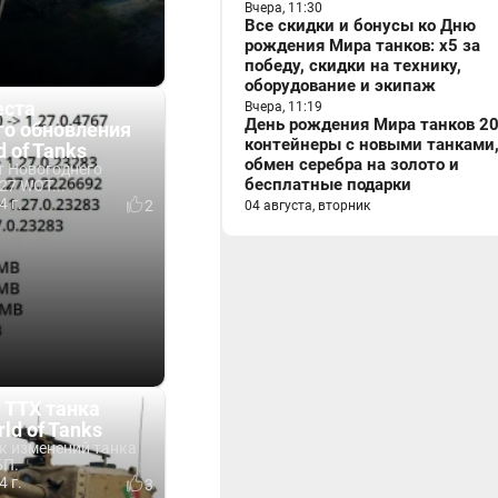
Вчера, 11:30
Все скидки и бонусы ко Дню
рождения Мира танков: x5 за
победу, скидки на технику,
оборудование и экипаж
еста
Вчера, 11:19
День рождения Мира танков 20
го обновления
контейнеры с новыми танками
d of Tanks
обмен серебра на золото и
т Новогоднего
бесплатные подарки
27 WOT...
4 г.
2
04 августа, вторник
 ТТХ танка
rld of Tanks
к изменений танка
БП.
4 г.
3