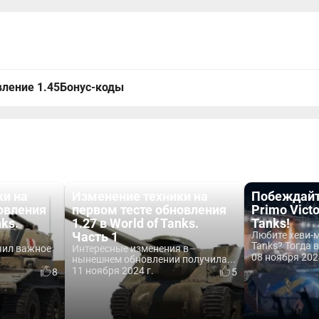
ление 1.45
Бонус-коды
ки на
Изменение техники на
Побеждайте
овления
первом тесте обновления
Primo Victo
nks.
1.27 в World of Tanks.
Tanks!
Часть 1
Любите хеви-м
Tanks? Тогда 
учил важное
Интересные изменения в
08 ноября 202
.
нынешнем обновлении получила...
11 ноября 2024 г.
8
5