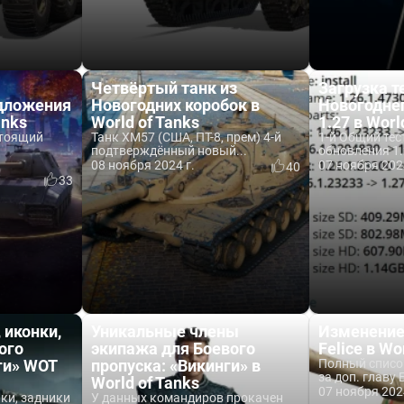
Четвёртый танк из
Загрузка т
дложения
Новогодних коробок в
Новогодне
anks
World of Tanks
1.27 в Worl
стоящий
Танк XM57 (США, ПТ-8, прем) 4-й
1-й Общий тес
подтверждённый новый...
обновления 1.
08 ноября 2024 г.
07 ноября 202
40
33
 иконки,
Уникальные члены
Изменение
ого
экипажа для Боевого
Felice в Wo
ги» WOT
пропуска: «Викинги» в
Полный списо
за доп. главу 
World of Tanks
07 ноября 202
ки, задники
У данных командиров прокачен