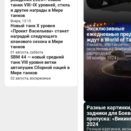
танки VIII–IX уровней, стиль
и другие награды в Мире
танков
Вчера, 13:15
Новый танк X уровня
Эксклюзивные
«Проект Васильева» станет
ежедневные пре
наградой следующего
ждут в World of T
кланового сезона в Мире
Узнайте, что такое на
танков
эксклюзив на Элитной
01 августа, суббота
распродаже!
SBM 44 — новый средний
08 ноября 2024 г.
танк VIII уровня ветки
автопушек Сборной наций в
Мире танков
02 августа, воскресенье
Разные картинки,
задники для Боев
пропуска: «Викин
2024
Разные картинки, икон