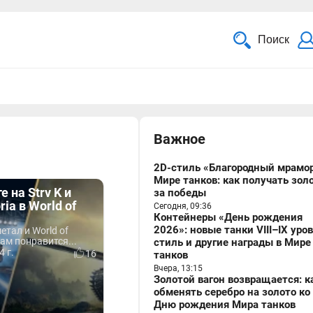
Поиск
Важное
2D-стиль «Благородный мрамор
Мире танков: как получать зол
 на Strv K и
за победы
ria в World of
Сегодня, 09:36
Контейнеры «День рождения
2026»: новые танки VIII–IX уро
етал и World of
вам понравится...
стиль и другие награды в Мире
4 г.
16
танков
Вчера, 13:15
Золотой вагон возвращается: к
обменять серебро на золото ко
Дню рождения Мира танков