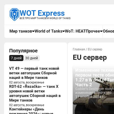
WOT Express
ВСЁ ПРО МИР ТАНКОВ И WORLD OF TANKS
Мир танков
World of Tanks
WoT: HEAT
Прочее
Обнов
Популярное
Главная
/
EU сервер
EU сервер
7 дней
30 дней
VT 49 — первый танк новой
Изменение техни
ветки автопушек Сборной
первом тесте обн
наций в Мире танков
1.27 в World of Ta
02 августа, воскресенье
Часть 2
RDT-62 «Řezačka» — танк X
Gabler’s Destroyer пол
уровня новой ветки
изменение короткого..
автопушек Сборной наций в
11 ноября 2024 г.
Мире танков
02 августа, воскресенье
Контейнеры «День
рождения 2026»: новые