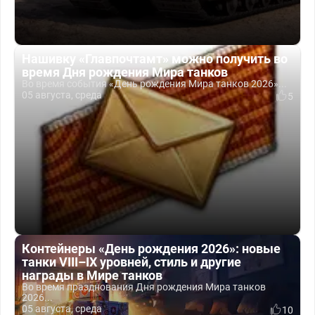
Нашивку «Главпочтамт» можно получить во
время Дня рождения Мира танков
Во время события «День рождения Мира танков 2026»...
05 августа, среда
5
Контейнеры «День рождения 2026»: новые
танки VIII–IX уровней, стиль и другие
награды в Мире танков
Во время празднования Дня рождения Мира танков
2026...
05 августа, среда
10