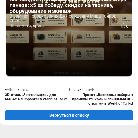
танков: x5 за победу, скидки на технику,
оборудование и экипаж
В рамках празднования Дня рождения Мира танков
2026...
05 августа, среда
8
Предыдущая
Следующая
3D-стиль «Чистильщик» для
Проект «Вавилон»: наборы с
M48A2 Räumpanzer в World of Tanks
премиум танками и эпичными 3D-
стилями в World of Tanks!
Вернуться к списку