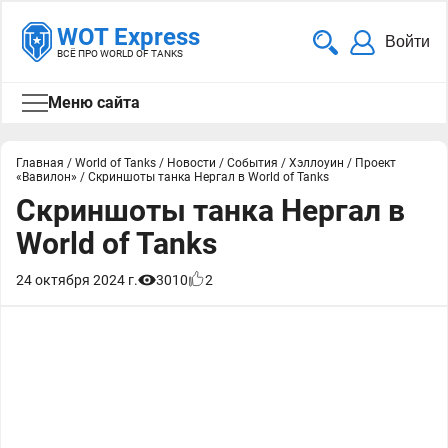
WOT Express
Войти
ВСЁ ПРО WORLD OF TANKS
Меню сайта
Главная
/
World of Tanks
/
Новости
/
События
/
Хэллоуин
/
Проект
«Вавилон»
/
Скриншоты танка Нергал в World of Tanks
Скриншоты танка Нергал в
World of Tanks
24 октября 2024 г.
3010
2