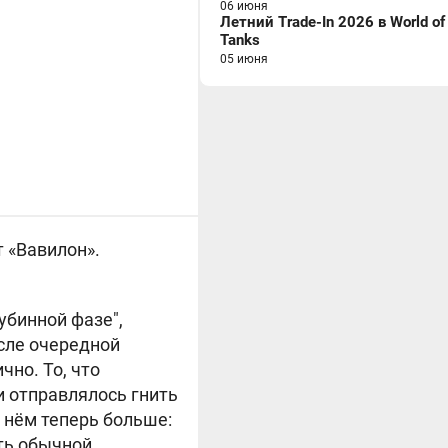
06 июня
Летний Trade-In 2026 в World of
Tanks
05 июня
 «Вавилон».
лубинной фазе",
сле очередной
чно. То, что
и отправлялось гнить
в нём теперь больше:
ыть обычной