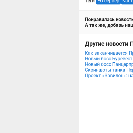
Теги:
EU сервер
Кас
Понравилась новость
А так же, добавь наш
Другие новости П
Как заканчивается Пр
Новый босс Буревест
Новый босс Панцерпр
Скриншоты танка Нер
Проект «Вавилон»: н