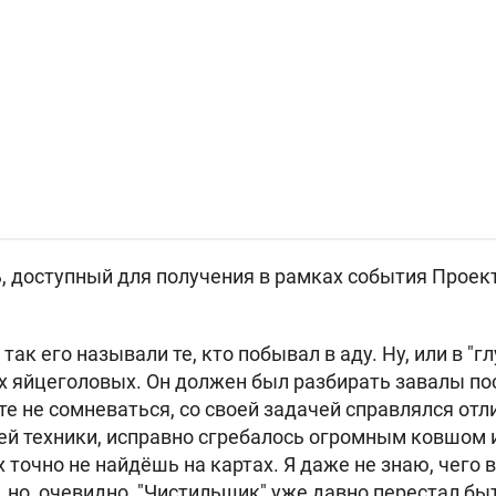
, доступный для получения в рамках события Проект
так его называли те, кто побывал в аду. Ну, или в "г
х яйцеголовых. Он должен был разбирать завалы по
е не сомневаться, со своей задачей справлялся отли
ей техники, исправно сгребалось огромным ковшом 
х точно не найдёшь на картах. Я даже не знаю, чего 
, но, очевидно, "Чистильщик" уже давно перестал б