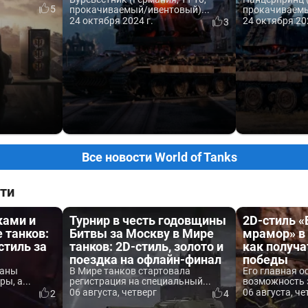
5
прокачиваемый/ивентовый)...
прокачиваемы
24 октября 2024 г.
24 октября 20
3
Все новости World of Tanks
ти
ками и
Турнир в честь годовщины
2D-стиль 
 танков:
Битвы за Москву в Мире
мрамор» в 
стиль за
танков: 2D-стиль, золото и
как получа
поездка на офлайн-финал
победы
ваны
В Мире танков стартовала
Его главная о
ы, а...
регистрация на специальный...
возможность 
06 августа, четверг
06 августа, че
2
4