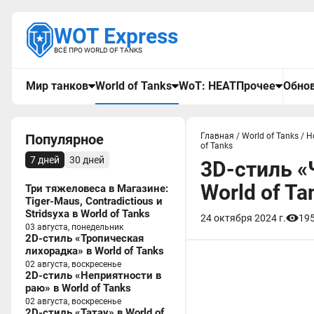
WOT Express
ВСЁ ПРО WORLD OF TANKS
Мир танков
World of Tanks
WoT: HEAT
Прочее
Обнов
Популярное
Главная
/
World of Tanks
/
Н
of Tanks
7 дней
30 дней
3D-стиль 
World of Ta
Три тяжеловеса в Магазине:
Tiger-Maus, Contradictious и
Stridsyxa в World of Tanks
24 октября 2024 г.
19
03 августа, понедельник
2D-стиль «Тропическая
лихорадка» в World of Tanks
02 августа, воскресенье
2D-стиль «Неприятности в
раю» в World of Tanks
02 августа, воскресенье
2D-стиль «Татау» в World of