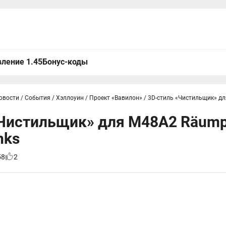
ление 1.45
Бонус-коды
овости
/
События
/
Хэллоуин
/
Проект «Вавилон»
/
3D-стиль «Чистильщик» дл
«Чистильщик» для M48A2 Räump
nks
58
2