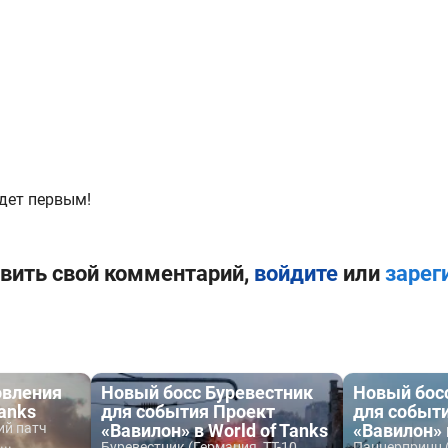
дет первым!
вить свой комментарий,
войдите
или
зарег
овления
Новый босс Буревестник
Новый бос
Tanks
для события Проект
для событ
ий патч
«Вавилон» в World of Tanks
«Вавилон» 
..
Буревестник (Германия, ТТ-10,
Панцерпринц (