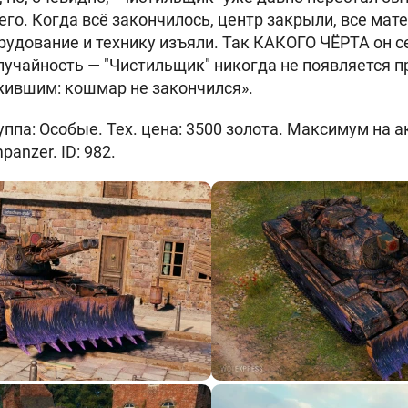
его. Когда всё закончилось, центр закрыли, все ма
орудование и технику изъяли. Так КАКОГО ЧЁРТА он с
случайность — "Чистильщик" никогда не появляется п
жившим: кошмар не закончился».
па: Особые. Тех. цена: 3500 золота. Максимум на ак
anzer. ID: 982.