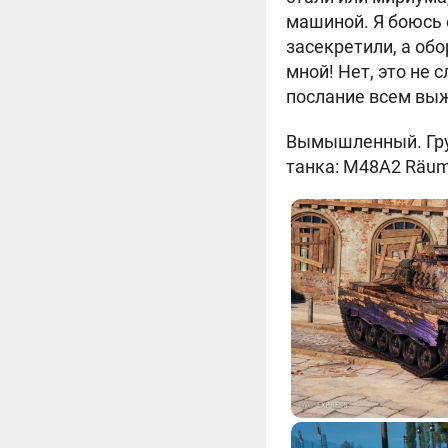
машиной. Я боюсь 
засекретили, а об
мной! Нет, это не 
послание всем вы
Вымышленный. Груп
танка: M48A2 Räump