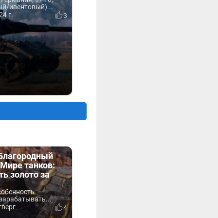
й/ивентовый)...
24 г.
3
«Благородный
Мире танков:
ть золото за
собенность —
зарабатывать...
тверг
4