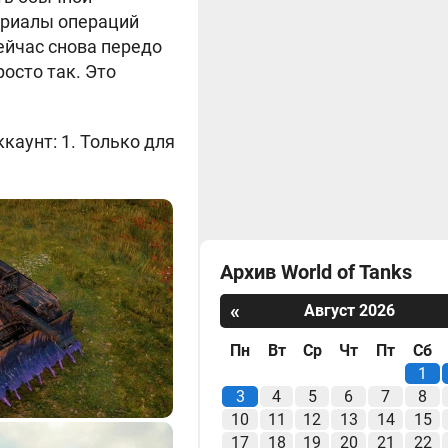
териалы операций
ейчас снова передо
росто так. Это
каунт: 1. Только для
Архив World of Tanks
«
Август 2026
Пн
Вт
Ср
Чт
Пт
Сб
1
3
4
5
6
7
8
10
11
12
13
14
15
17
18
19
20
21
22