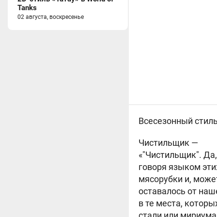
Tanks
02 августа, воскресенье
Всесезонный стиль
Чистильщик —
«"Чистильщик". Да, 
говоря языком эти
мясорубки и, может
оставалось от наш
в те места, которы
стали или мириума