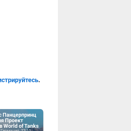
истрируйтесь
.
с Панцерпринц
ия Проект
в World of Tanks
Германия, ТТ-10,