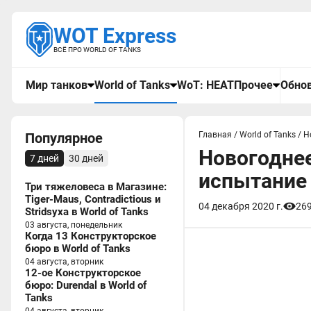
WOT Express
ВСЁ ПРО WORLD OF TANKS
Мир танков
World of Tanks
WoT: HEAT
Прочее
Обнов
Популярное
Главная
/
World of Tanks
/
Н
Новогоднее
7 дней
30 дней
испытание 
Три тяжеловеса в Магазине:
Tiger-Maus, Contradictious и
04 декабря 2020 г.
26
Stridsyxa в World of Tanks
03 августа, понедельник
Когда 13 Конструкторское
бюро в World of Tanks
04 августа, вторник
12-ое Конструкторское
бюро: Durendal в World of
Tanks