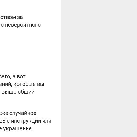
ством за
го невероятного
его, а вот
ений, которые вы
ем выше общий
кже случайное
вые инструкции или
е украшение.