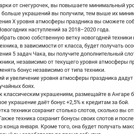
арки от снегурочек, вы повышаете минимальный ур
м больше украшений вы получили, тем выше их мини
ения X уровня атмосферы праздника вы сможете со
овогодних наступлений за 2018–2020 года.
брать свою собственную ветку новогодней техники и
техника, в зависимости от класса, будет получать ос
ния 5 задач Чака, вы получите дополнительный слот
хники, независимо от текущего уровня атмосферы п
енять бонус независимо от типа техники.
й и увеличение уровня атмосферы праздника дадут 
учайных боях.
 к классическим украшениям, размещайте в Ангаре 
е украшение даёт бонус +2,5% к кредитам за бой.
тка техники сохранит столько слотов, сколько вы о
Также техника сохранит бонусы своих слотов и после 
о конца января. Кроме того, она будет получать ма