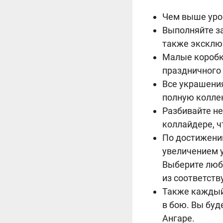
Чем выше уро
Выполняйте за
также эксклюз
Малые коробк
праздничного
Все украшения
полную колле
Разбивайте не
коллайдере, ч
По достижении
увеличением 
Выберите любу
из соответст
Также каждый 
в бою. Вы буд
Ангаре.