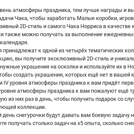
вень атмосферы праздника, тем лучше награды и вы
дачи Чака, чтобы заработать Малые коробки, игров
ивный 2D-стиль и самого Чака Норриса в качестве 
и также можно получать за выполнение ежедневных
 календаря.
 принадлежат к одной из четырёх тематических ко
кцию, вы получите эксклюзивный 2D-стиль и уникал
нужные украшения на осколки и используйте их в Н
тобы создать украшения, которых ещё нет в вашей 
 IV уровня атмосферы праздника к вам придёт перв
уровня атмосферы праздника к вам пожалуют ещё тр
ю из них раз в день, чтобы получить подарок со с
вующей коллекции.
день снегурочки будут давать вам боевую задачу н
ете получать столько задач на x5 опыта, сколько сне