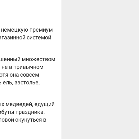
, немецкую премиум
магазинной системой
крашенный множеством
 не в привычном
хотя она совсем
 ель, застолье,
ых медведей, едущий
ибуты праздника.
ловой окунуться в