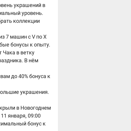
овень украшений в
мальный уровень.
брать коллекции
з 7 машин с V по X
обые бонусы к опыту.
 Чака в ветку
раздника. В нём
вам до 40% бонуса к
большие украшения.
ткрыли в Новогоднем
11 января, 09:00
ксимальный бонус к