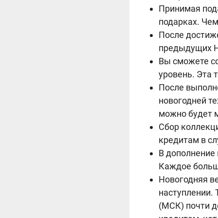
Принимая под
подарках. Че
После достиж
предыдущих Н
Вы сможете со
уровень. Эта 
После выполне
новогодней те
можно будет м
Сбор коллекци
кредитам в сл
В дополнение
Каждое большо
Новогодняя ве
наступлении. 
(МСК) почти д