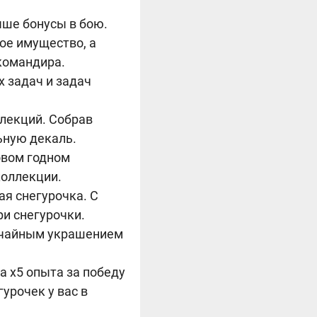
ше бонусы в бою.
ое имущество, а
командира.
 задач и задач
ллекций. Собрав
ьную декаль.
овом годном
коллекции.
ая снегурочка. С
и снегурочки.
лучайным украшением
а x5 опыта за победу
гурочек у вас в