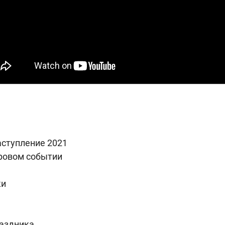
аступление 2021
гровом событии
ки
аздника