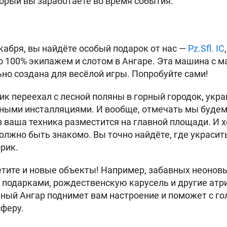
орый вы заработаете во время события.
екабря, вы найдёте особый подарок от нас —
Pz.Sfl. IC
со 100% экипажем и слотом в Ангаре. Эта машина с 
но создана для весёлой игры. Попробуйте сами!
ник переехал с лесной поляны в горный городок, у
ными инсталляциями. И вообще, отмечать мы будем
з ваша техника разместится на главной площади. И 
должно быть знакомо. Вы точно найдёте, где украсить
рик.
тите и новые объекты! Например, забавных неонов
с подарками, рождественскую карусель и другие атр
ный Ангар поднимет вам настроение и поможет с го
феру.