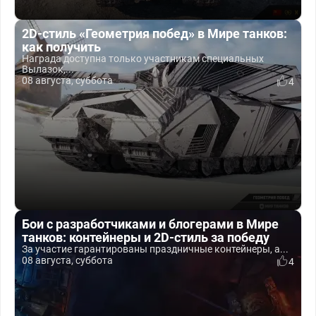
2D-стиль «Геометрия побед» в Мире танков:
как получить
Награда доступна только участникам специальных
Вылазок,...
08 августа, суббота
4
Бои с разработчиками и блогерами в Мире
танков: контейнеры и 2D-стиль за победу
За участие гарантированы праздничные контейнеры, а...
08 августа, суббота
4