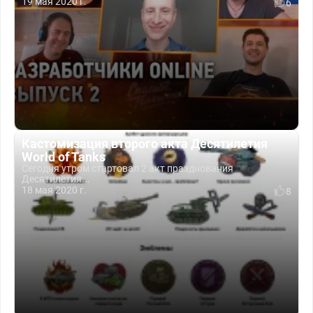
19 мая 2020 г.
6
Кастомизация второго акта Десятилетия
World of Tanks
Сегодня утром стартовал 2 акт празднования
Десятилетия...
18 мая 2020 г.
8