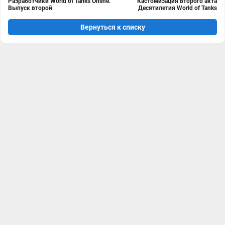
Разработчики World of Tanks Online.
Кастомизация второго акта
Выпуск второй
Десятилетия World of Tanks
Вернуться к списку