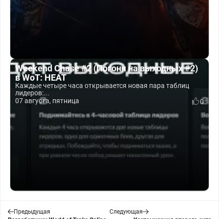
Weekend Chase #2 (Погоня на выходных #2)
в WoT: HEAT
Каждые четыре часа открывается новая пара таблиц
лидеров:...
07 августа, пятница
0
Предыдущая
Следующая