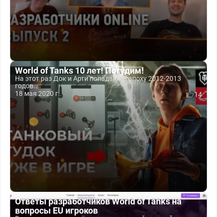
World of Tanks 10 лет! Погудим!
На этот раз Док и Арти попадают в эпоху 2012-2013
годов....
18 мая 2020 г.
14
Ответы разработчиков World of Tanks на
вопросы EU игроков