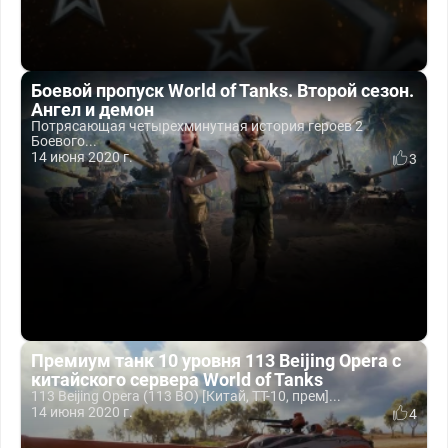
Боевой пропуск World of Tanks. Второй сезон.
Ангел и демон
Потрясающая четырехминутная история героев 2
Боевого...
14 июня 2020 г.
3
Премиум танк 10 уровня 113 Beijing Opera с
китайского сервера World of Tanks
113 Beijing Opera (113 BO) [Китай, ТТ-10, прем]...
14 июня 2020 г.
4