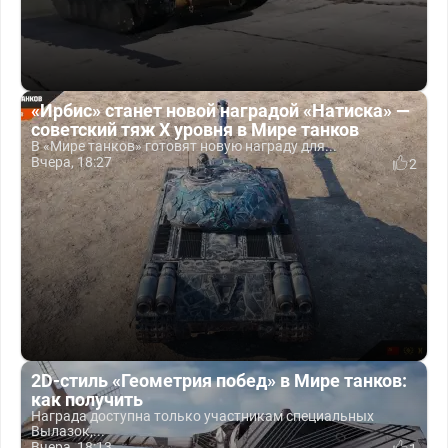
«Ирбис» станет новой наградой «Натиска» —
советский тяж X уровня в Мире танков
В «Мире танков» готовят новую награду для...
Вчера, 18:27
2
2D-стиль «Геометрия побед» в Мире танков:
как получить
Награда доступна только участникам специальных
Вылазок,...
Вчера, 18:13