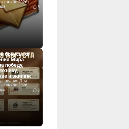
 танков 2026»...
еда
5
 и бонусы ко
ния Мира
за победу,
технику,
ние и экипаж
зднования Дня
 танков 2026...
еда
8