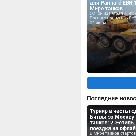
для Panhard EBR 
Мире танков
Одной из наград 20-го
Боевого пропуска «Всё.
09 июня
Последние новос
Турнир в честь г
Битвы за Москву
танков: 2D-стиль,
поездка на офла
В Мире танков старто