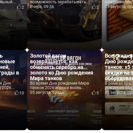
льный...
возможность зарабатывать...
рождения Мира
Вчера, 09:36
05 августа, ср
2
2
ь
Золотой вагон
Все скидки
 новые
возвращается: как
Дню рожде
ней,
обменять серебро на
танков: x5 
аграды в
золото ко Дню рождения
скидки на 
Мира танков
оборудова
я Дня
Во время Дня рождения Мира
В рамках пра
2026...
танков 2026 игроки вновь...
рождения Мира
05 августа, среда
05 августа, ср
10
5