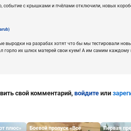
то, событие с крышками и пчёлами отключили, новых короб
arub)
е выродки на разрабах хотят что бы мы тестировали новы
л горло их шлюх матерей свои куем! А им самим каждому 
вить свой комментарий,
войдите
или
зарег
рт плюс»
Боевой пропуск «Всё
Первая пре