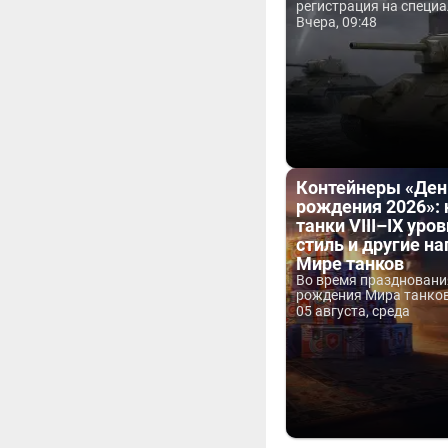
регистрация на специа
Вчера, 09:48
Контейнеры «Ден
рождения 2026»:
танки VIII–IX уров
стиль и другие н
Мире танков
Во время праздновани
рождения Мира танков 
05 августа, среда