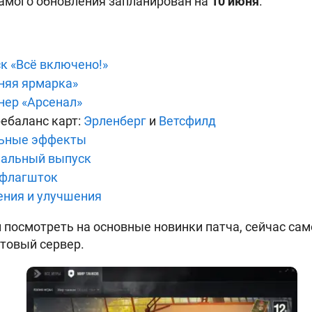
амого обновления запланирован на
10 июня
.
к «Всё включено!»
няя ярмарка»
нер «Арсенал»
ебаланс карт:
Эрленберг
и
Ветсфилд
льные эффекты
иальный выпуск
 флагшток
ения и улучшения
и посмотреть на основные новинки патча, сейчас са
стовый сервер.