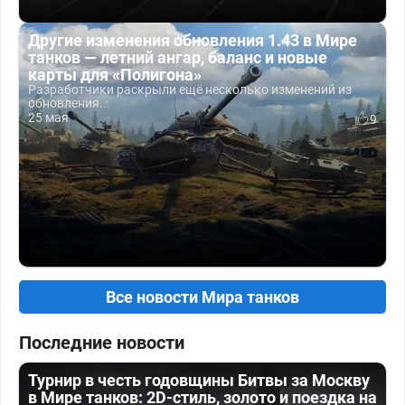
Другие изменения обновления 1.43 в Мире
танков — летний ангар, баланс и новые
карты для «Полигона»
Разработчики раскрыли ещё несколько изменений из
обновления...
25 мая
9
Все новости Мира танков
Последние новости
Турнир в честь годовщины Битвы за Москву
в Мире танков: 2D-стиль, золото и поездка на