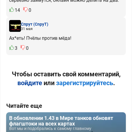
серьезно займутся, онлайн можно делить на два.
14
0
Спрут
(CnpyT)
31 мая
Ах*еть! Пчёлы против мёда!
3
0
Чтобы оставить свой комментарий,
войдите
или
зарегистрируйтесь
.
Читайте еще
В обновлении 1.43 в Мире танков обновят
флагштоки на всех картах
Вот мы и подобрались к самому главному