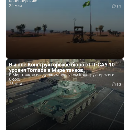
нововведению...
25 мая
14
В июле Конструкторское бюро с ПТ-САУ 10
уровня Tornade в Мире танков
В Мир танков следующим проектом Конструкторского
бюро...
25 мая
10