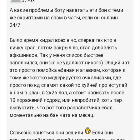
25 мая
А какие проблемы боту накатать эти бои с теми
же скриптами на спам в чаты, если он онлайн
24/7.
Было время кидал всех в чс, сперва тех кто в
личку срал, потом закрыл лс, стал добавлять
афкшников. Так у меня список быстрее
заполнился, они же не удаляют никого) Общий чат
это просто помойка ебаная и атавизм, которая к
тому же жестко модерируется очколизами, где
просто по кд спамят какой то хуйней про вступай
к нам в клан, в 2к26 лол, а стоит написать после
10 поражений подряд или непробитий, хоть пар
выпустить, что рот того разработчика ебал,
моментально на бан чата на месяц.
Серьёзно заняться они решили
Если они