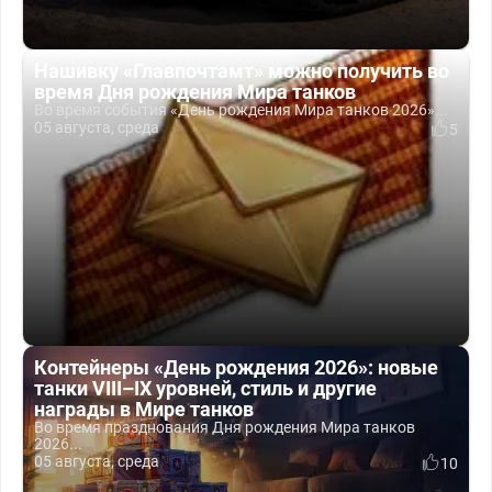
Нашивку «Главпочтамт» можно получить во
время Дня рождения Мира танков
Во время события «День рождения Мира танков 2026»...
05 августа, среда
5
Контейнеры «День рождения 2026»: новые
танки VIII–IX уровней, стиль и другие
награды в Мире танков
Во время празднования Дня рождения Мира танков
2026...
05 августа, среда
10