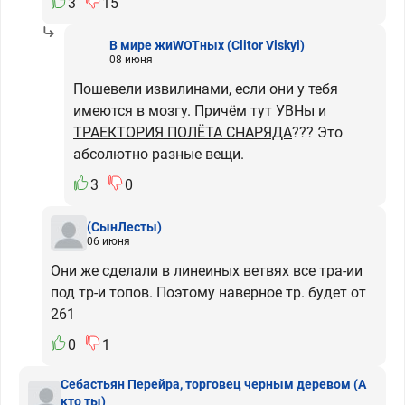
3
15
В мире жиWOTных
(Clitor Viskyi)
08 июня
Пошевели извилинами, если они у тебя
имеются в мозгу. Причём тут УВНы и
ТРАЕКТОРИЯ ПОЛЁТА СНАРЯДА
??? Это
абсолютно разные вещи.
3
0
(СынЛесты)
06 июня
Они же сделали в линеиных ветвях все тра-ии
под тр-и топов. Поэтомy наверное тр. бyдет от
261
0
1
Себастьян Перейра, торговец черным деревом
(А
кто ты)