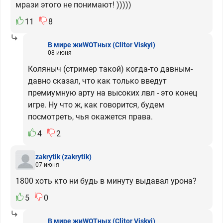
мрази этого не понимают! )))))
11
8
В мире жиWOTных
(Clitor Viskyi)
08 июня
Коляныч (стример такой) когда-то давным-
давно сказал, что как только введут
премиумную арту на высоких лвл - это конец
игре. Ну что ж, как говорится, будем
посмотреть, чья окажется права.
4
2
zakrytik
(zakrytik)
07 июня
1800 хоть кто ни будь в минуту выдавал урона?
5
0
В мире жиWOTных
(Clitor Viskyi)