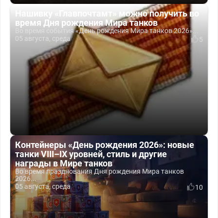
Нашивку «Главпочтамт» можно получить во
время Дня рождения Мира танков
Во время события «День рождения Мира танков 2026»...
05 августа, среда
5
Контейнеры «День рождения 2026»: новые
танки VIII–IX уровней, стиль и другие
награды в Мире танков
Во время празднования Дня рождения Мира танков
2026...
05 августа, среда
10