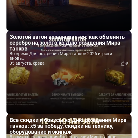
Золотой вагон возвращается: как обменять
серебро на золото ко Дню рождения Мира
танков
Во время Дня рождения Мира танков 2026 игроки
вновь...
05 августа, среда
5
Все скидки и бонусы ко Дню рождения Мира
танков: x5 за победу, скидки на технику,
оборудование и экипаж
В рамках празднования Дня рождения Мира танков