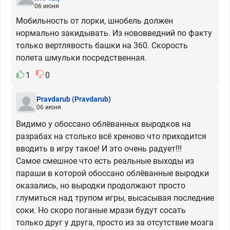
06 июня
Мобильность от лорки, шнобель должен
нормально закидывать. Из нововведний по факту
только вертлявость башки на 360. Скорость
полета шмульки посредственная.
1
0
Pravdarub
(Pravdarub)
06 июня
Видимо у обоссано облёванных выродков на
разрабах на столько всё хреново что приходится
вводить в игру такое! И это очень радует!!!
Самое смешное что есть реальные выходы из
параши в которой обоссано облёванные выродки
оказались, но выродки продолжают просто
глумиться над трупом игры, высасывая последние
соки. Но скоро поганые мрази будут сосать
только друг у друга, просто из за отсутствие мозга