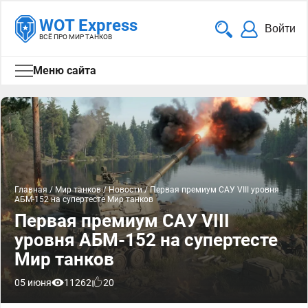
WOT Express
Войти
ВСЁ ПРО МИР ТАНКОВ
Меню сайта
Главная
/
Мир танков
/
Новости
/
Первая премиум САУ VIII уровня
АБМ-152 на супертесте Мир танков
Первая премиум САУ VIII
уровня АБМ-152 на супертесте
Мир танков
05 июня
11262
20