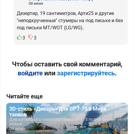
08 июня
Дезертир, 19 сантиметров, Арти25 и другие
"неподкрученные" стумеры на под письке и без
под письки МТ/WOT (LG/WG).
3
3
Чтобы оставить свой комментарий,
войдите
или
зарегистрируйтесь
.
Читайте еще
3D-стиль «Дикарь» для GPT-75 в Мире
танков
Для китайского тяжёлого танка GPT-75 подготовили
новый...
09 июня
10