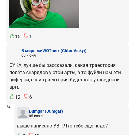
15
1
В мире жиWOTных
(Clitor Viskyi)
05 июня
CYKA, лучше бы рассказали, какая траектория
полёта снарядов у этой арты, а то фуйли нам эти
циферки, если траектория будет как у шведской
арты.
12
6
Dumgar
(Dumgar)
05 июня
выше написано УВН.Что тебе еще надо?