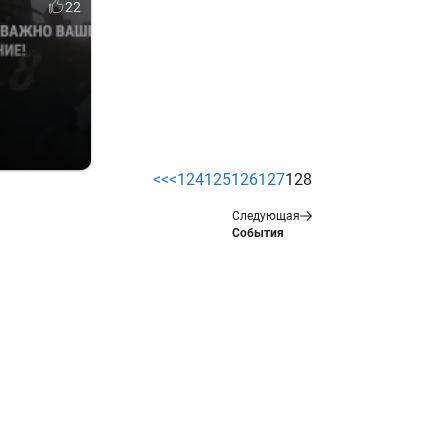
22
<<
<
124
125
126
127
128
Следующая
События