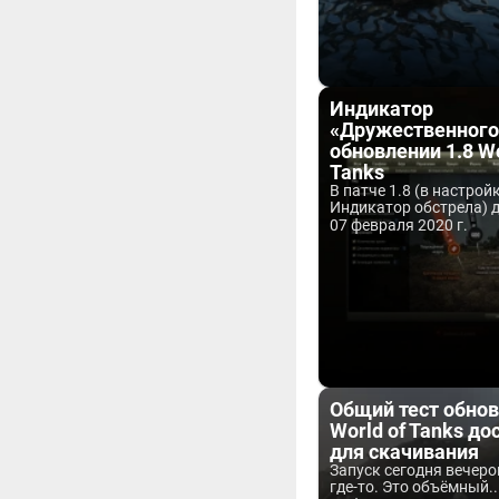
Индикатор
«Дружественного 
обновлении 1.8 Wo
Tanks
В патче 1.8 (в настрой
Индикатор обстрела) д
07 февраля 2020 г.
Общий тест обнов
World of Tanks до
для скачивания
Запуск сегодня вечеро
где-то. Это объёмный..