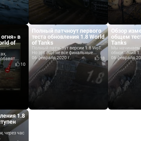
Полный патчноут первого
Обзор изм
огня» в
теста обновления 1.8 World
общем тест
rld of
of Tanks
Tanks
Полный патчноут версии 1.8 WoT.
Мы начинаем 
Но это ещё не все финальные...
обновления 1.8
ках,
06 февраля 2020 г.
06 февраля 20
18
обавят...
10
ления 1.8
ступен
м, через час
.