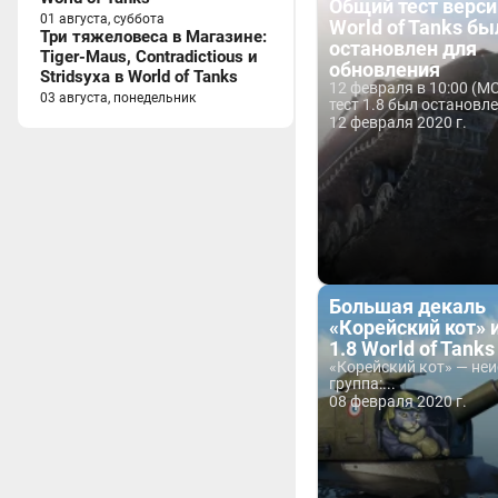
Общий тест верси
01 августа, суббота
World of Tanks бы
Три тяжеловеса в Магазине:
остановлен для
Tiger-Maus, Contradictious и
обновления
Stridsyxa в World of Tanks
12 февраля в 10:00 (М
03 августа, понедельник
тест 1.8 был остановле
12 февраля 2020 г.
Большая декаль
«Корейский кот» 
1.8 World of Tanks
«Корейский кот» — неи
группа:...
08 февраля 2020 г.