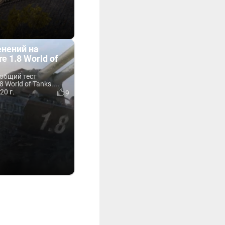
енений на
е 1.8 World of
общий тест
 World of Tanks....
20 г.
9