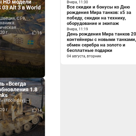
 HD модели
Вчера, 11:30
03 Alt 3 в World
Все скидки и бонусы ко Дню
рождения Мира танков: x5 за
победу, скидки на технику,
(Швеция, СТ-9,
ханика:
оборудование и экипаж
ческая...
Вчера, 11:19
20 г.
16
День рождения Мира танков 20
контейнеры с новыми танками
обмен серебра на золото и
бесплатные подарки
04 августа, вторник
ль «Всегда
 обновления 1.8
nks
» (Fools day) —
.
20 г.
14