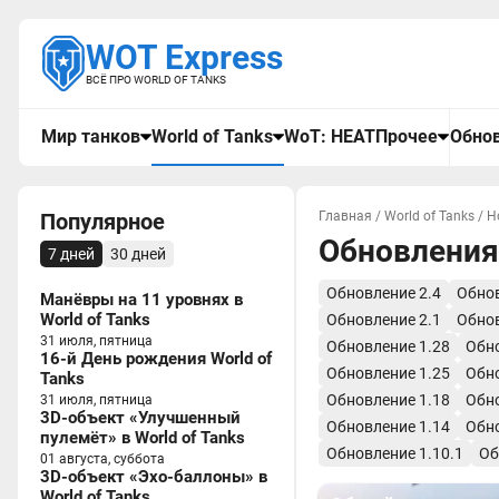
WOT Express
ВСЁ ПРО WORLD OF TANKS
Мир танков
World of Tanks
WoT: HEAT
Прочее
Обнов
Популярное
Главная
/
World of Tanks
/
Н
Обновления
7 дней
30 дней
Обновление 2.4
Обнов
Манёвры на 11 уровнях в
World of Tanks
Обновление 2.1
Обнов
31 июля, пятница
Обновление 1.28
Обно
16-й День рождения World of
Обновление 1.25
Обно
Tanks
Обновление 1.18
Обно
31 июля, пятница
3D-объект «Улучшенный
Обновление 1.14
Обно
пулемёт» в World of Tanks
Обновление 1.10.1
Об
01 августа, суббота
3D-объект «Эхо-баллоны» в
World of Tanks