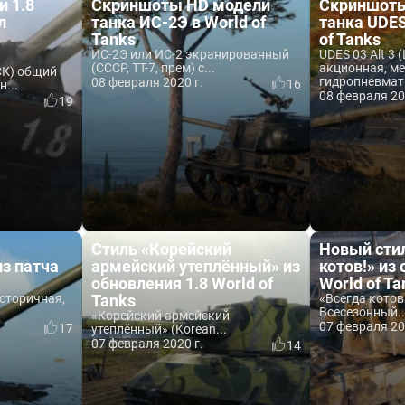
и 1.8
Скриншоты HD модели
Скриншоты
л
танка ИС-2Э в World of
танка UDES 
Tanks
of Tanks
ИС-2Э или ИС-2 экранированный
UDES 03 Alt 3 
(СССР, ТТ-7, прем) с...
акционная, ме
СК) общий
гидропневмати
08 февраля 2020 г.
16
н...
08 февраля 20
19
Стиль «Корейский
Новый сти
из патча
армейский утеплённый» из
котов!» из
обновления 1.8 World of
World of Ta
сторичная,
Tanks
«Всегда котов!
Всесезонный..
«Корейский армейский
07 февраля 20
17
утеплённый» (Korean...
07 февраля 2020 г.
14