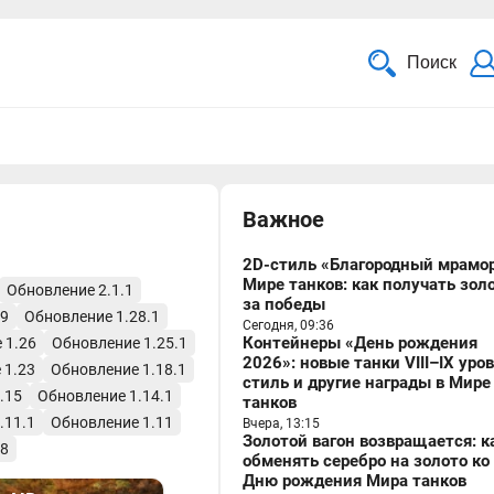
Поиск
Важное
2D-стиль «Благородный мрамор
Мире танков: как получать зол
Обновление 2.1.1
за победы
29
Обновление 1.28.1
Сегодня, 09:36
Контейнеры «День рождения
 1.26
Обновление 1.25.1
2026»: новые танки VIII–IX уро
 1.23
Обновление 1.18.1
стиль и другие награды в Мире
.15
Обновление 1.14.1
танков
.11.1
Обновление 1.11
Вчера, 13:15
Золотой вагон возвращается: к
.8
обменять серебро на золото ко
Дню рождения Мира танков