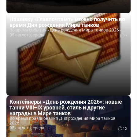
Нашивку «Главпочтамт» можно получить во
время Дня рождения Мира танков
Во время события «День рождения Мира танков 2026»...
05 августа, среда
7
Контейнеры «День рождения 2026»: новые
танки VIII–IX уровней, стиль и другие
награды в Мире танков
Во время празднования Дня рождения Мира танков
2026...
05 августа, среда
13