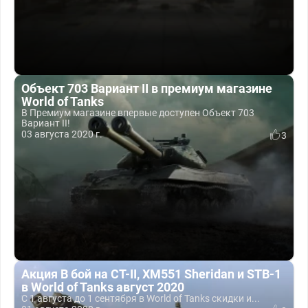
Объект 703 Вариант II в премиум магазине
World of Tanks
В Премиум магазине впервые доступен Объект 703
Вариант II!
03 августа 2020 г.
3
Акция В бой на СТ-II, XM551 Sheridan и STB-1
в World of Tanks август 2020
С 1 августа до 1 сентября в World of Tanks скидки и...