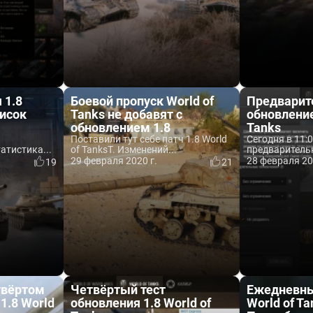
 1.8
Боевой пропуск World of
Предварит
писок
Tanks не добавят с
обновление
обновлением 1.8
Tanks
Поставили тут себе патч 1.8 World
Сегодня в 11:
атистика...
of TanksT. Изменений...
предварительн
29 февраля 2020 г.
28 февраля 20
19
21
твёртом
Четвёртый тест
Ежедневны
1.8 World
обновления 1.8 World of
World of Ta