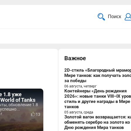
Поиск
Важное
2D-стиль «Благородный мрамор
Мире танков: как получать зол
за победы
06 августа, четверг
Контейнеры «День рождения
 1.8 уже
2026»: новые танки VIII–IX уро
 World of Tanks
стиль и другие награды в Мире
ты, обновление 1.8
танков
 успешно...
05 августа, среда
г.
13
Золотой вагон возвращается: к
обменять серебро на золото ко
Дню рождения Мира танков