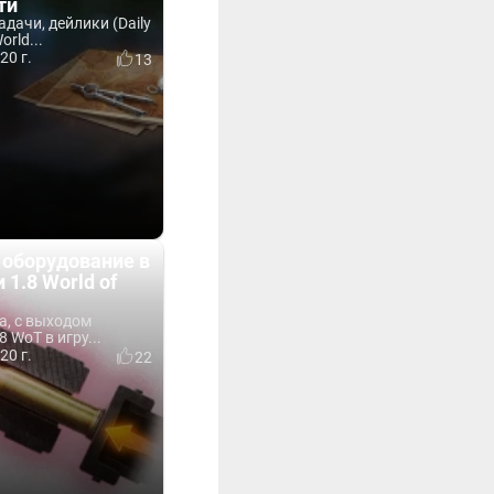
ти
дачи, дейлики (Daily
orld...
20 г.
13
 оборудование в
 1.8 World of
а, с выходом
 WoT в игру...
20 г.
22