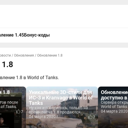
ление 1.45
Бонус-коды
овости
/
Обновления
/
Обновление 1.8
 1.8
ление 1.8 в World of Tanks.
 1.8
Уникальные 3D-стили для
Обновление
ИС-3 и Kranvagn в World of
доступно в
гов после
Tanks
Сервера откры
 of Tanks.
World of Tanks
Ну как и говорилось, только на
04 марта 2020 
7
время патча 1.8 продаются...
04 марта 2020 г.
7