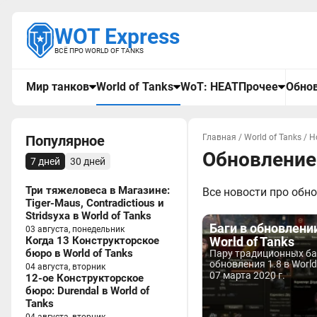
WOT Express
ВСЁ ПРО WORLD OF TANKS
Мир танков
World of Tanks
WoT: HEAT
Прочее
Обнов
Популярное
Главная
/
World of Tanks
/
Н
Обновление
7 дней
30 дней
Три тяжеловеса в Магазине:
Все новости про обнов
Tiger-Maus, Contradictious и
Stridsyxa в World of Tanks
Баги в обновлении
03 августа, понедельник
Когда 13 Конструкторское
World of Tanks
бюро в World of Tanks
Пару традиционных ба
обновления 1.8 в World
04 августа, вторник
07 марта 2020 г.
12-ое Конструкторское
бюро: Durendal в World of
Tanks