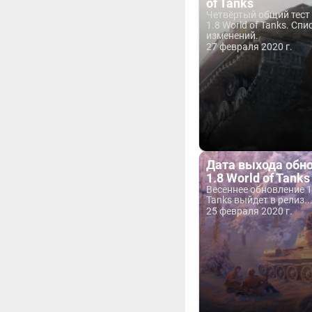
of Tanks
Четвёртый общий тест
1.8 World of Tanks. Спи
изменений.
27 февраля 2020 г.
Дата выхода обн
1.8 World of Tanks
Весеннее обновление 1.
Tanks выйдет в релиз..
25 февраля 2020 г.