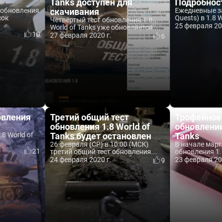
Tanks доступен для
Подробнос
 обновления
скачивания
Ежедневные за
сок
Quests) в 1.8 W
Чётвёртый тест обновления 1.8
25 февраля 20
World of Tanks уже обновляется....
10
27 февраля 2020 г.
6
овления
Третий общий тест
Трофейное
обновления 1.8 World of
обновлении
8 World of
Tanks будет остановлен
Tanks
.
26 февраля (СР) в 10:00 (МСК)
В начале март
21
третий общий тест обновления...
обновления 1.8
24 февраля 2020 г.
23 февраля 20
9