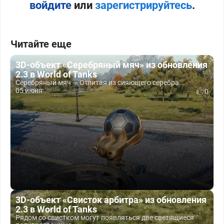
войдите
или
зарегистрируйтесь
.
Читайте еще
3D-объект «Серебряный мяч» из обновления
2.3 в World of Tanks
Серебряный мяч — Отлитая из сияющего серебра...
05 июня
0
3D-объект «Свисток арбитра» из обновления
2.3 в World of Tanks
Рядом со свистком могут появляться две светящиеся