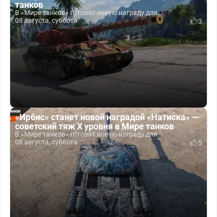
танков
В «Мире танков» готовят новую награду для...
08 августа, суббота
3
«Ирбис» станет новой наградой «Натиска» —
советский тяж X уровня в Мире танков
В «Мире танков» готовят новую награду для...
08 августа, суббота
5