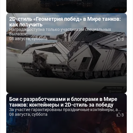
2D-стиль «Геометрия побед» в Мире танков:
как получить
Награда доступна только участникам специальных
Вылазок,...
08 августа, суббота
3
Бои с разработчиками и блогерами в Мире
танков: контейнеры и 2D-стиль за победу
За участие гарантированы праздничные контейнеры, а...
08 августа, суббота
3