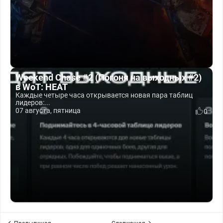
Weekend Chase #2 (Погоня на выходных #2)
в WoT: HEAT
Каждые четыре часа открывается новая пара таблиц
лидеров:...
07 августа, пятница
0