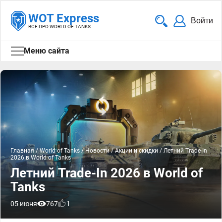
WOT Express
Войти
ВСЁ ПРО WORLD OF TANKS
Меню сайта
Главная
/
World of Tanks
/
Новости
/
Акции и скидки
/
Летний Trade-In
2026 в World of Tanks
Летний Trade-In 2026 в World of
Tanks
05 июня
767
1