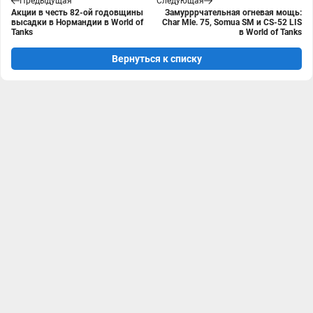
Предыдущая
Следующая
Акции в честь 82-ой годовщины
Замурррчательная огневая мощь:
высадки в Нормандии в World of
Char Mle. 75, Somua SM и CS-52 LIS
Tanks
в World of Tanks
Вернуться к списку