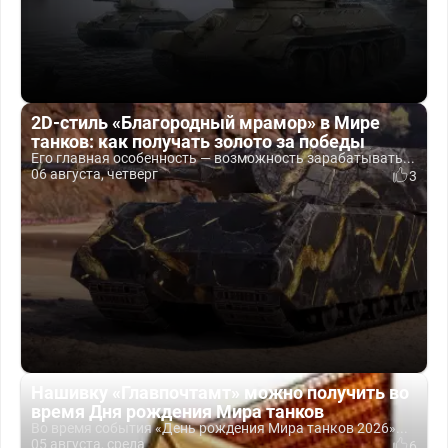
2D-стиль «Благородный мрамор» в Мире
танков: как получать золото за победы
Его главная особенность — возможность зарабатывать...
06 августа, четверг
3
Нашивку «Главпочтамт» можно получить во
время Дня рождения Мира танков
Во время события «День рождения Мира танков 2026»...
05 августа, среда
6