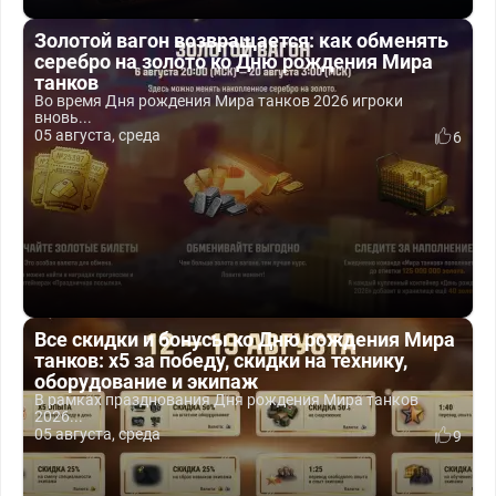
Золотой вагон возвращается: как обменять
серебро на золото ко Дню рождения Мира
танков
Во время Дня рождения Мира танков 2026 игроки
вновь...
05 августа, среда
6
Все скидки и бонусы ко Дню рождения Мира
танков: x5 за победу, скидки на технику,
оборудование и экипаж
В рамках празднования Дня рождения Мира танков
2026...
05 августа, среда
9