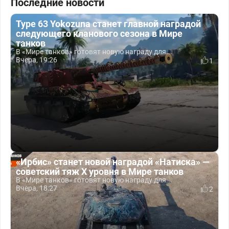
Последние новости
Type 63 Yokozuna станет главной наградой
следующего кланового сезона в Мире
танков
В «Мире танков» готовят новую награду для...
Вчера, 19:26
1
«Ирбис» станет новой наградой «Натиска» —
советский тяж X уровня в Мире танков
В «Мире танков» готовят новую награду для...
Вчера, 18:27
2