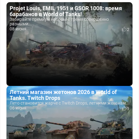
Projet Louis, EMIL 1951 и GSOR 1008: время
барабанов в World of Tanks!
Забирайте премиум наборы с тремя совершенно
разными...
08 июня
2
Летний магазин жетонов 2026 в World of
Tanks. Twitch Drops
Лето становится жарче с Twitch Drops, летними жетонам...
06 июня
1