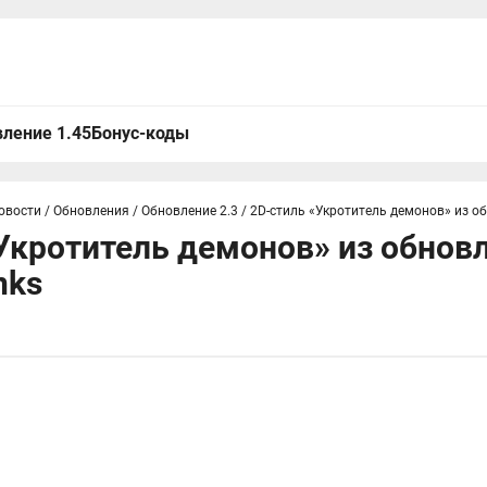
ление 1.45
Бонус-коды
овости
/
Обновления
/
Обновление 2.3
/
2D-стиль «Укротитель демонов» из обн
Укротитель демонов» из обновл
nks