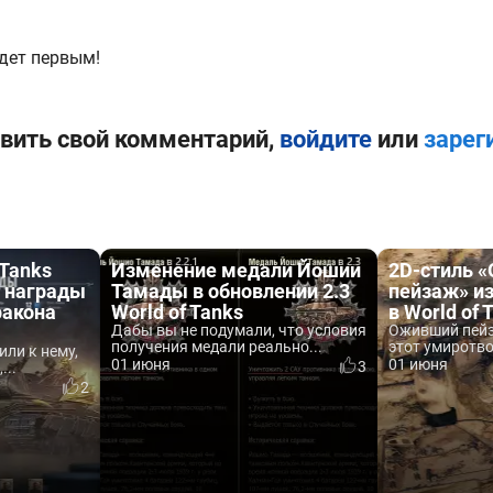
дет первым!
вить свой комментарий,
войдите
или
зарег
 Tanks
Изменение медали Йошии
2D-стиль 
ь награды
Тамады в обновлении 2.3
пейзаж» из
ракона
World of Tanks
в World of 
Дабы вы не подумали, что условия
Оживший пейз
получения медали реально...
этот умиротв
или к нему,
01 июня
01 июня
3
...
2