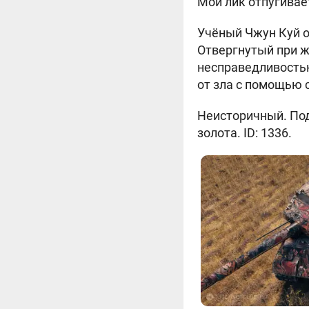
Мой лик отпугивает
Учёный Чжун Куй 
Отвергнутый при ж
несправедливостью
от зла с помощью 
Неисторичный. Подх
золота. ID: 1336.