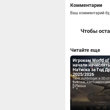
Комментарии
Ваш комментарий бу
Чтобы оста
Читайте еще
Игрокам World of
начали начислят
Натиска за Год Д
2025/2026
Танк Ashbringer и 3D-ст
экипаж, кастомизация,
02 июня