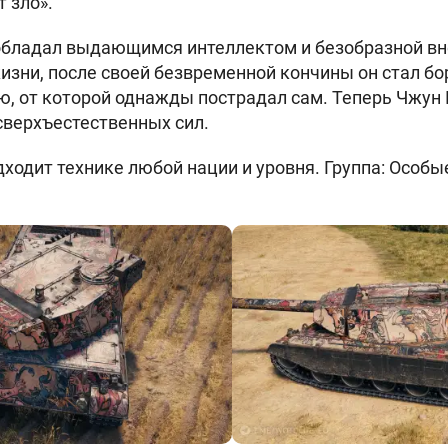
 зло».
обладал выдающимся интеллектом и безобразной в
изни, после своей безвременной кончины он стал бо
, от которой однажды пострадал сам. Теперь Чжун 
сверхъестественных сил.
одит технике любой нации и уровня. Группа: Особые.