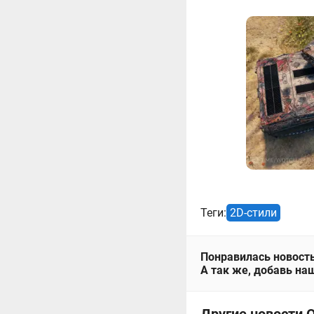
Теги:
2D-стили
Понравилась новость
А так же, добавь наш