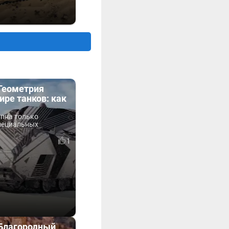
«Геометрия
ире танков: как
упна только
пециальных
1
«Благородный