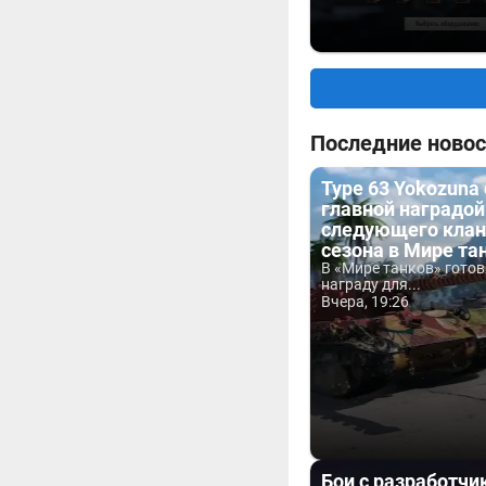
Последние новос
Type 63 Yokozuna
главной наградой
следующего клан
сезона в Мире та
В «Мире танков» гото
награду для...
Вчера, 19:26
Бои с разработчи