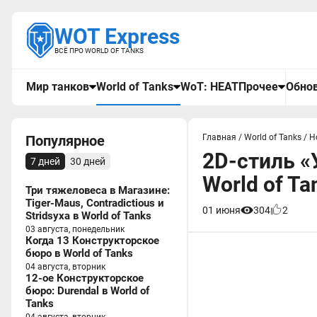
WOT Express
ВСЁ ПРО WORLD OF TANKS
Мир танков
World of Tanks
WoT: HEAT
Прочее
Обнов
Популярное
Главная
/
World of Tanks
/
Н
2D-стиль «
7 дней
30 дней
World of Ta
Три тяжеловеса в Магазине:
Tiger-Maus, Contradictious и
01 июня
304
2
Stridsyxa в World of Tanks
03 августа, понедельник
Когда 13 Конструкторское
бюро в World of Tanks
04 августа, вторник
12-ое Конструкторское
бюро: Durendal в World of
Tanks