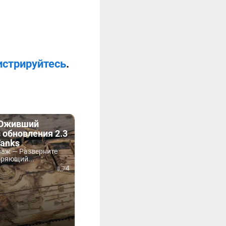
истрируйтесь
.
«Оживший
 обновления 2.3
Tanks
аж — Разверните
оряющий...
4