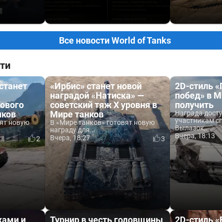
Все новости World of Tanks
ти
 станет
«Ирбис» станет новой
2D-стиль 
наградой «Натиска» —
побед» в М
ового
советский тяж X уровня в
получить
нков
Мире танков
Награда дост
участникам с
вят новую
В «Мире танков» готовят новую
Вылазок,...
награду для...
Вчера, 18:13
Вчера, 18:27
2
3
ками и
Турнир в честь годовщины
2D-стиль 