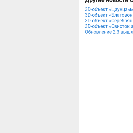
Другие новости О
3D-объект «Цзунцзы» 
3D-объект «Благовонн
3D-объект «Серебряны
3D-объект «Свисток а
Обновление 2.3 вышло