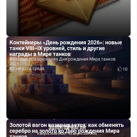
Контейнеры «День рождения 2026»: новые
танки VIII–IX уровней, стиль и другие
награды в Мире танков
Во время празднования Дня рождения Мира танков
2026...
05 августа, среда
10
Золотой вагон возвращается: как обменять
серебро на золото ко Дню рождения Мира
танков