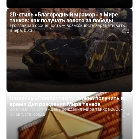
2D-стиль «Благородный мрамор» в Мире
танков: как получать золото за победы
Его главная особенность — возможность зарабатывать...
Вчера, 09:36
2
Нашивку «Главпочтамт» можно получить во
время Дня рождения Мира танков
Во время события «День рождения Мира танков 2026»...
05 августа, среда
5