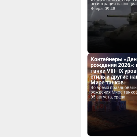
регистрация на специа
Вчера, 09:48
Контейнеры «Ден
рождения 2026»:
танки VIII–IX уров
стиль и другие н
Мире танков
Во время праздновани
рождения Мира танков 
05 августа, среда