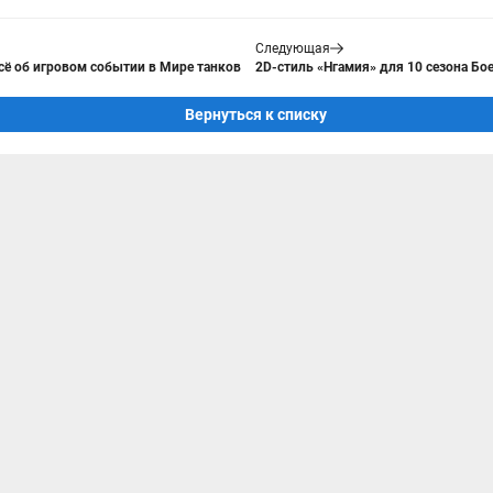
Следующая
всё об игровом событии в Мире танков
2D-стиль «Нгамия» для 10 сезона Бо
Вернуться к списку