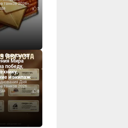
 танков 2026»...
еда
5
 и бонусы ко
ния Мира
за победу,
технику,
ние и экипаж
зднования Дня
 танков 2026...
еда
8