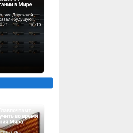
тании в Мире
ролике Дорожной
казали будущую...
23 г.
10
Главпочтамт»
учить во время
ния Мира
ытия «День