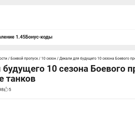
ление 1.45
Бонус-коды
ости
/
Боевой пропуск
/
10 сезон
/
Декали для будущего 10 сезона Боевого пр
 будущего 10 сезона Боевого п
е танков
98
5