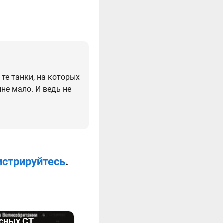
те танки, на которых
не мало. И ведь не
истрируйтесь
.
ёсных СТ