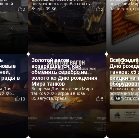
льный...
возможность зарабатывать...
рождения Мира
Вчера, 09:36
05 августа, ср
2
2
ь
Золотой вагон
Все скидки
 новые
возвращается: как
Дню рожде
ней,
обменять серебро на
танков: x5 
аграды в
золото ко Дню рождения
скидки на 
Мира танков
оборудова
я Дня
Во время Дня рождения Мира
В рамках пра
2026...
танков 2026 игроки вновь...
рождения Мира
05 августа, среда
05 августа, ср
10
5