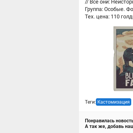
// Все они: Неисто
Группа: Особые. Фо
Тех. цена: 110 голд
Теги:
Кастомизация
Понравилась новость
А так же, добавь наш