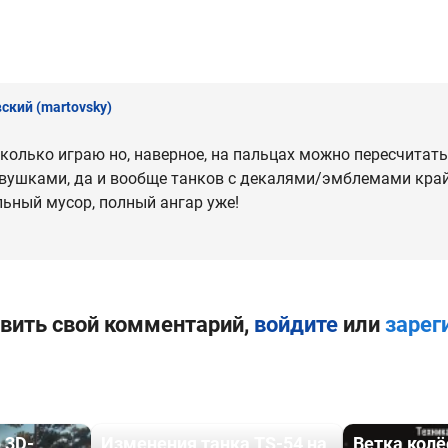
вский
(martovsky)
колько играю но, наверное, на пальцах можно пересчитать 
евушками, да и вообще танков с декалями/эмблемами край
льный мусор, полный ангар уже!
вить свой комментарий,
войдите
или
зарег
 3D-
Изменения танка TS-54 на
Ветка кол