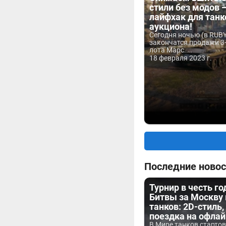
стили без модов 
лайфхак для танк
аукциона!
Сегодня ночью (в RUBY
закончатся продажи 3
лота Марс....
18 февраля 2023 г.
Последние новос
Турнир в честь г
Битвы за Москву
танков: 2D-стиль,
поездка на офла
В Мире танков старто