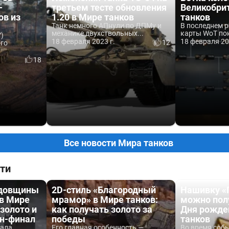
—
третьем тесте обновления
Великобри
ов из
1.20 в Мире танков
танков
Танк немного АПнули по ДПМу и
В последнем 
механике двухствольных...
карты WoT по
)
18 февраля 2023 г.
18 февраля 20
12
-го
18
Все новости Мира танков
ти
одовщины
2D-стиль «Благородный
Нашивку «
 в Мире
мрамор» в Мире танков:
можно пол
 золото и
как получать золото за
Дня рожде
йн-финал
победы
танков
вала
Его главная особенность —
Во время соб