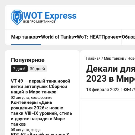
WOT Express
ВСЁ ПРО МИР ТАНКОВ
Мир танков
World of Tanks
WoT: HEAT
Прочее
Обнов
Популярное
Главная
/
Мир танков
/
Нов
Декали для
7 дней
30 дней
2023 в Мир
VT 49 — первый танк новой
ветки автопушек Сборной
18 февраля 2023 г.
47
наций в Мире танков
02 августа, воскресенье
Контейнеры «День
рождения 2026»: новые
танки VIII–IX уровней, стиль
и другие награды в Мире
танков
05 августа, среда
RDT-62 «Řezačka» — танк X