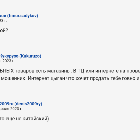
ков
(timur.sadykov)
3 г.
лой?
Кукурузо
(Kukuruzo)
 2023 г.
НЫХ товаров есть магазины. В ТЦ или интернете на пров
 мошенник. Интернет цыган что хочет продать тебе говно и
2009ru
(denis2009ry)
раля 2023 г.
то еще не китайский)