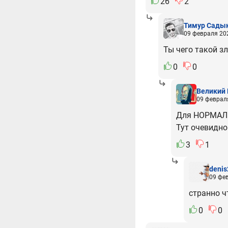
26
2
Тимур Сады
09 февраля 202
Ты чего такой з
0
0
Великий 
09 февраля
Для НОРМАЛЬ
Тут очевидно
3
1
denis
09 фев
странно ч
0
0