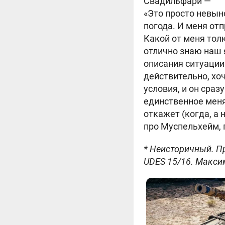
Свадильфари —
«Это просто невын
погода. И меня отп
Какой от меня тол
отлично знаю наш 
описания ситуации 
действительно, хо
условия, и он сраз
единственное меня
откажет (когда, а 
про Муспельхейм, 
* Неисторичный. Пр
UDES 15/16. Максиму