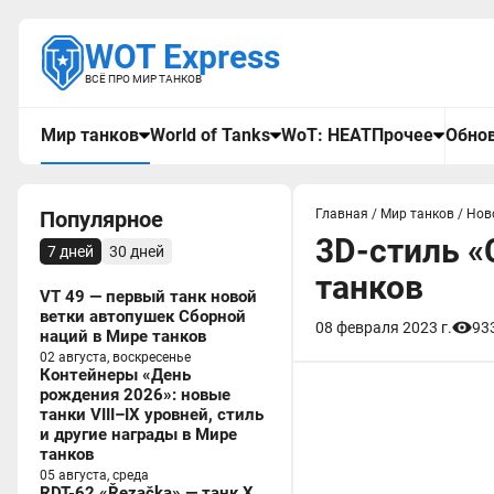
WOT Express
ВСЁ ПРО МИР ТАНКОВ
Мир танков
World of Tanks
WoT: HEAT
Прочее
Обнов
Популярное
Главная
/
Мир танков
/
Нов
3D-стиль «
7 дней
30 дней
танков
VT 49 — первый танк новой
ветки автопушек Сборной
08 февраля 2023 г.
93
наций в Мире танков
02 августа, воскресенье
Контейнеры «День
рождения 2026»: новые
танки VIII–IX уровней, стиль
и другие награды в Мире
танков
05 августа, среда
RDT-62 «Řezačka» — танк X