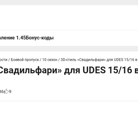
ление 1.45
Бонус-коды
ости
/
Боевой пропуск
/
10 сезон
/
3D-стиль «Свадильфари» для UDES 15/16 в
Свадильфари» для UDES 15/16 
36
9