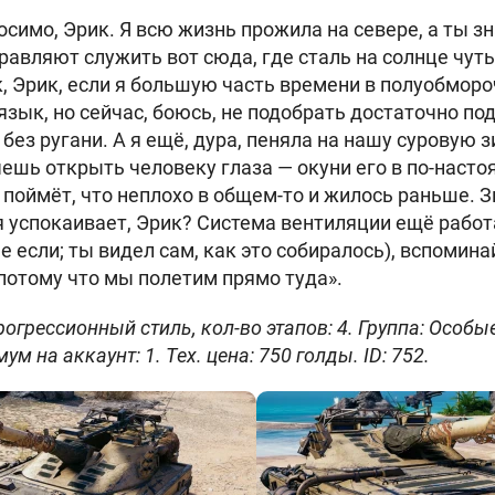
осимо, Эрик. Я всю жизнь прожила на севере, а ты з
равляют служить вот сюда, где сталь на солнце чуть
к, Эрик, если я большую часть времени в полуобмор
язык, но сейчас, боюсь, не подобрать достаточно по
без ругани. А я ещё, дура, пеняла на нашу суровую з
чешь открыть человеку глаза — окуни его в по-нас
у поймёт, что неплохо в общем-то и жилось раньше. 
 успокаивает, Эрик? Система вентиляции ещё работ
не если; ты видел сам, как это собиралось), вспомина
потому что мы полетим прямо туда».
огрессионный стиль, кол-во этапов: 4. Группа: Особые
м на аккаунт: 1. Тех. цена: 750 голды. ID: 752.