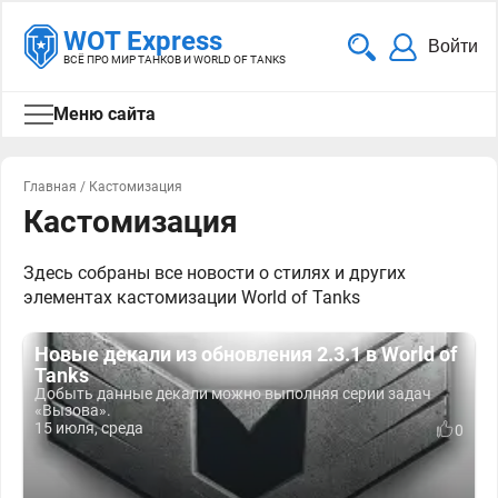
WOT Express
Войти
ВСЁ ПРО МИР ТАНКОВ И WORLD OF TANKS
Меню сайта
Главная
/
Кастомизация
Кастомизация
Здесь собраны все новости о стилях и других
элементах кастомизации World of Tanks
Новые декали из обновления 2.3.1 в World of
Tanks
Добыть данные декали можно выполняя серии задач
«Вызова».
15 июля, среда
0