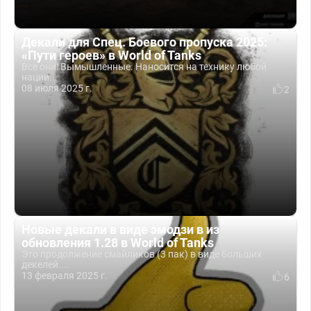
Декали для Спец. Боевого пропуска 2025:
«Пути героев» в World of Tanks
Все они: Вымышленные. Наносится на технику любой
нации...
08 июля 2025 г.
2
Новые декали в виде эмодзи в из
обновления 1.28 в World of Tanks
Это продолжение смайликов (3 пак) в виде больших
декелей....
13 февраля 2025 г.
6