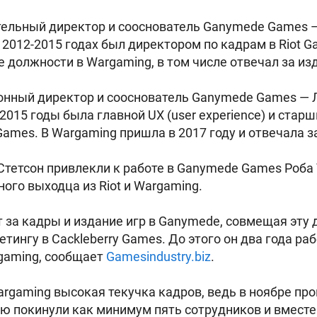
ительный директор и сооснователь Ganymede Games 
 В 2012-2015 годах был директором по кадрам в Riot 
 должности в Wargaming, в том числе отвечал за из
онный директор и сооснователь Ganymede Games — Л
о 2015 годы была главной UX (user experience) и ста
 Games. В Wargaming пришла в 2017 году и отвечала з
Стетсон привлекли к работе в Ganymede Games Роба
ного выходца из Riot и Wargaming.
т за кадры и издание игр в Ganymede, совмещая эту
етингу в Cackleberry Games. До этого он два года 
gaming, сообщает
Gamesindustry.biz
.
Wargaming высокая текучка кадров, ведь в ноябре п
ю покинули как минимум пять сотрудников и вместе