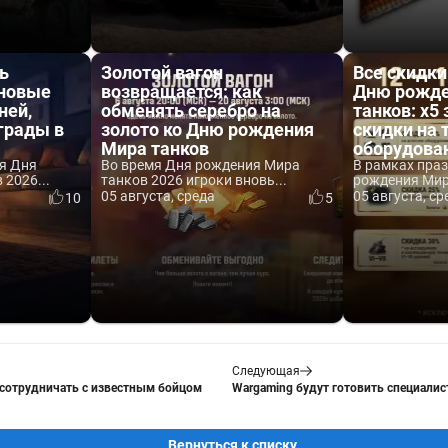
ь
Золотой вагон
Все скидки
 новые
возвращается: как
Дню рожде
ней,
обменять серебро на
танков: x5 
аграды в
золото ко Дню рождения
скидки на 
Мира танков
оборудова
я Дня
Во время Дня рождения Мира
В рамках пра
2026...
танков 2026 игроки вновь...
рождения Мира
05 августа, среда
05 августа, ср
10
5
Следующая
 сотрудничать с известным бойцом
Wargaming будут готовить специалис
Вернуться к списку