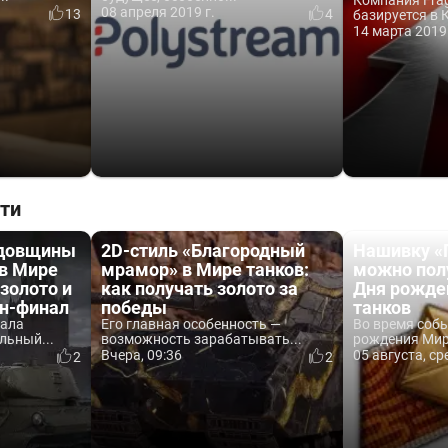
Компания Frag
08 апреля 2019 г.
13
4
базируется в 
14 марта 2019 
ти
одовщины
2D-стиль «Благородный
Нашивку «
 в Мире
мрамор» в Мире танков:
можно пол
 золото и
как получать золото за
Дня рожде
йн-финал
победы
танков
вала
Его главная особенность —
Во время соб
льный...
возможность зарабатывать...
рождения Мира
Вчера, 09:36
05 августа, ср
2
2