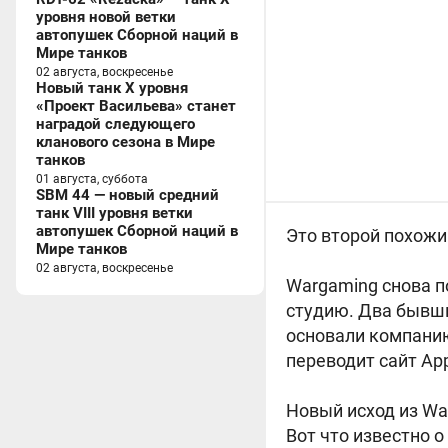
уровня новой ветки
автопушек Сборной наций в
Мире танков
02 августа, воскресенье
Новый танк X уровня
«Проект Васильева» станет
наградой следующего
кланового сезона в Мире
танков
01 августа, суббота
SBM 44 — новый средний
танк VIII уровня ветки
автопушек Сборной наций в
Это второй похожи
Мире танков
02 августа, воскресенье
Wargaming снова п
студию. Два бывши
основали компани
переводит сайт Ap
Новый исход из Wa
Вот что известно 