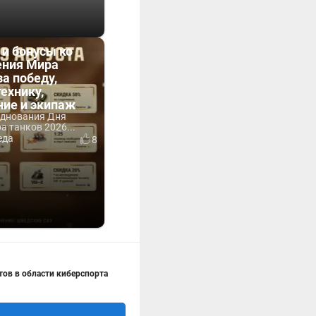
 и бонусы ко
ния Мира
за победу,
технику,
ние и экипаж
зднования Дня
 танков 2026...
еда
8
тов в области киберспорта