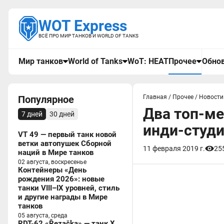
WOT Express
ВСЁ ПРО МИР ТАНКОВ И WORLD OF TANKS
Мир танков
World of Tanks
WoT: HEAT
Прочее
Обнов
Популярное
Главная
/
Прочее
/
Новости
Два топ-ме
7 дней
30 дней
инди-студ
VT 49 — первый танк новой
ветки автопушек Сборной
11 февраля 2019 г.
25
наций в Мире танков
02 августа, воскресенье
Контейнеры «День
рождения 2026»: новые
танки VIII–IX уровней, стиль
и другие награды в Мире
танков
05 августа, среда
RDT-62 «Řezačka» — танк X