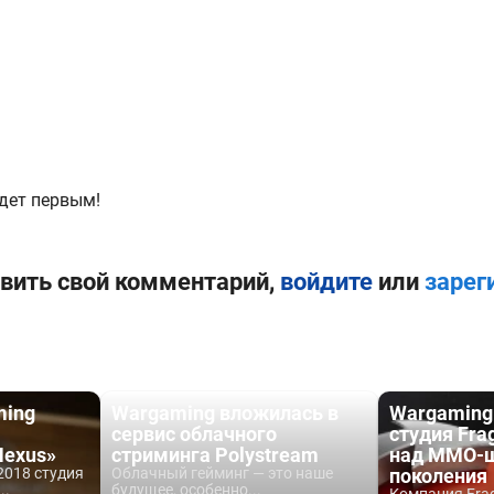
дет первым!
вить свой комментарий,
войдите
или
зарег
ming
Wargaming вложилась в
Wargaming
сервис облачного
студия Fra
Nexus»
стриминга Polystream
над MMO-ш
2018 студия
Облачный гейминг — это наше
поколения
..
будущее, особенно...