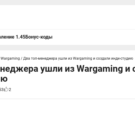
ление 1.45
Бонус-коды
 Wargaming
/
Два топ-менеджера ушли из Wargaming и создали инди-студию
неджера ушли из Wargaming и 
ию
53
2