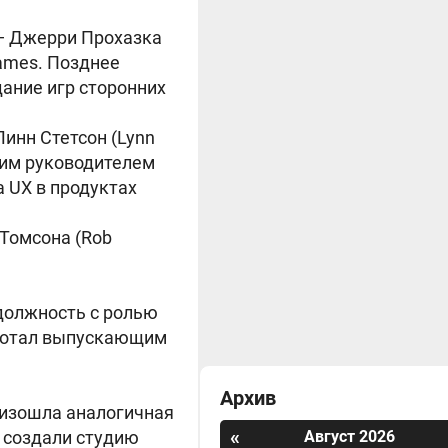
— Джерри Прохазка
Games. Позднее
дание игр сторонних
инн Стетсон (Lynn
ршим руководителем
а UX в продуктах
 Томсона (Rob
 должность с ролью
работал выпускающим
Архив
роизошла аналогичная
«
 создали студию
Август 2026