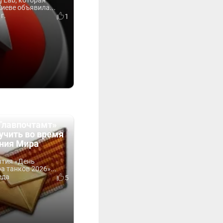
 Lab, которая
Киеве объявила...
г.
1
Главпочтамт»
учить во время
ния Мира
ытия «День
 танков 2026»...
еда
5