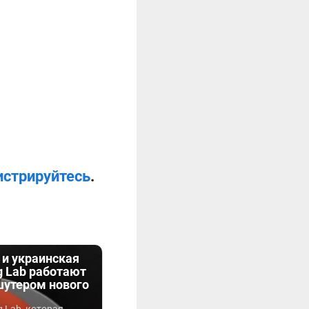
истрируйтесь
.
 и украинская
g Lab работают
утером нового