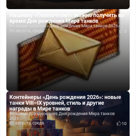
Нашивку «Главпочтамт» можно получить во
время Дня рождения Мира танков
Во время события «День рождения Мира танков 2026»...
05 августа, среда
5
Контейнеры «День рождения 2026»: новые
танки VIII–IX уровней, стиль и другие
награды в Мире танков
Во время празднования Дня рождения Мира танков
2026...
05 августа, среда
10