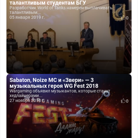
талантливым студентам БГУ
Разработчик World of Tanks намерен выплачивать
талантливым...
05 января 2019 г.
0
Sabaton, Noize MC и «Звери» — 3
музыкальных героя WG Fest 2018
Wargaming объявил музыкантов, которые станут
хедлайнерами...
27 ноября 2018 г.
0