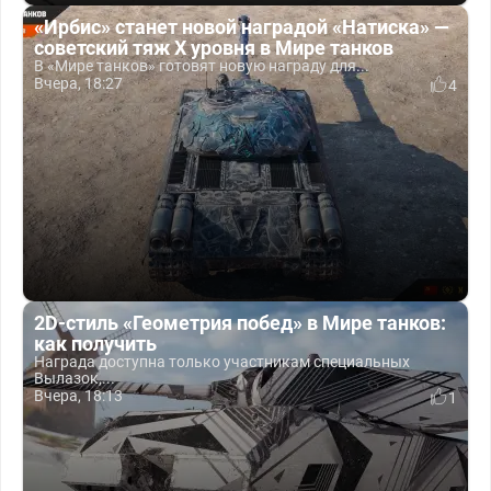
«Ирбис» станет новой наградой «Натиска» —
советский тяж X уровня в Мире танков
В «Мире танков» готовят новую награду для...
Вчера, 18:27
4
2D-стиль «Геометрия побед» в Мире танков:
как получить
Награда доступна только участникам специальных
Вылазок,...
Вчера, 18:13
1