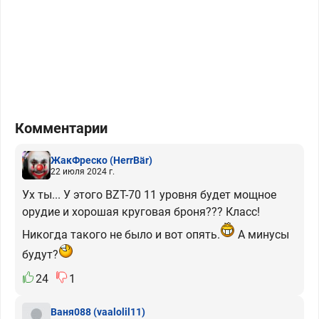
Комментарии
ЖакФреско
(HerrBär)
22 июля 2024 г.
Ух ты... У этого BZT-70 11 уровня будет мощное
орудие и хорошая круговая броня??? Класс!
Никогда такого не было и вот опять.
А минусы
будут?
24
1
Ваня088
(vaalolil11)