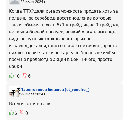
22 июля 2024 г.
Когда ТТХ?дали бы возможность продать,хоть за
полцены за серебро,в восстановление которые
танки, обменять хоть 5к1 в трейд ин,на 9 трейд ин,
включая боевой пропуск, всякий хлам в ангаре,в
виде не нужных танков,на которых не
играешь,декалей, ничего нового не вводят,просто
пихают новые танки,не карты,не баланс,не имбы
прем не продают,не акции в бой, ничего, просто
бабки
10
6
Парень твоей бывшей
(et_venefici_)
22 июля 2024 г.
Всем играть в танк
6
0