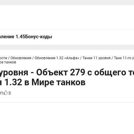
ление 1.45
Бонус-коды
ости
/
Обновления
/
Обновление 1.32 «Альфа»
/
Танки 11 уровня
/
Танк 11-го 
ре танков
 уровня - Объект 279 с общего т
 1.32 в Мире танков
01
3