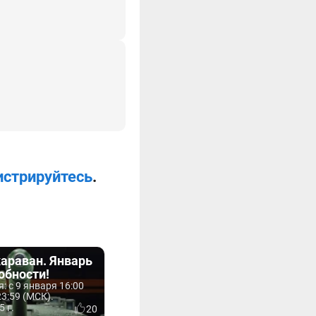
истрируйтесь
.
араван. Январь
обности!
: с 9 января 16:00
23:59 (МСК).
5 г.
20