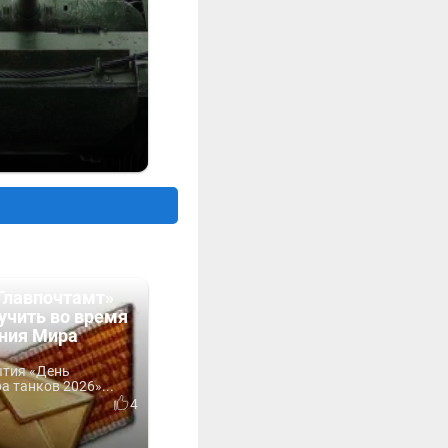
Главпочтамт»
учить во время
ния Мира
ытия «День
 танков 2026»...
4