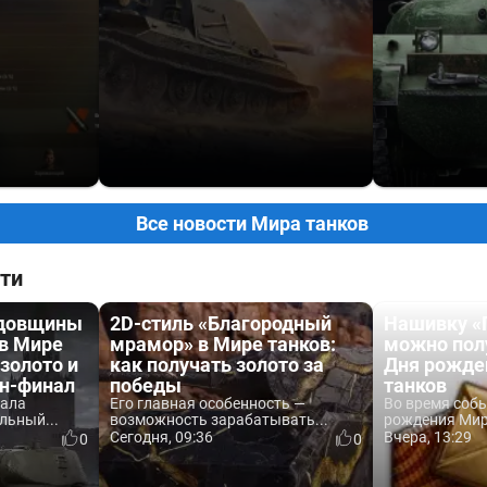
Все новости Мира танков
ти
одовщины
2D-стиль «Благородный
Нашивку «
 в Мире
мрамор» в Мире танков:
можно пол
 золото и
как получать золото за
Дня рожде
йн-финал
победы
танков
вала
Его главная особенность —
Во время соб
льный...
возможность зарабатывать...
рождения Мира
Сегодня, 09:36
Вчера, 13:29
0
0