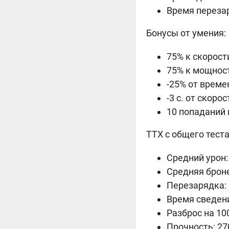
Время перезар
Бонусы от умения:
75% к скорост
75% к мощност
-25% от врем
-3 с. от скоро
10 попаданий п
ТТХ с общего теста
Средний урон:
Средняя брон
Перезарядка: 
Время сведения
Разброс на 100
Прочность: 27