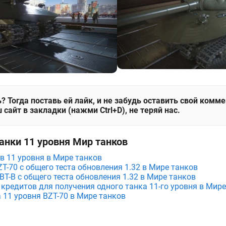
? Тогда поставь ей лайк, и не забудь оставить свой комм
 сайт в закладки (нажми Ctrl+D), не теряй нас.
анки 11 уровня Мир танков
в 11 уровня в Мире танков
BZT-70 с общего теста обновления 1.32 в Мире танков
MBT-B с общего теста обновления 1.32 в Мире танков
 кредитов для получения одного танка 11-го уровня в Мир
 11 уровня BZT-70 в Мире танков