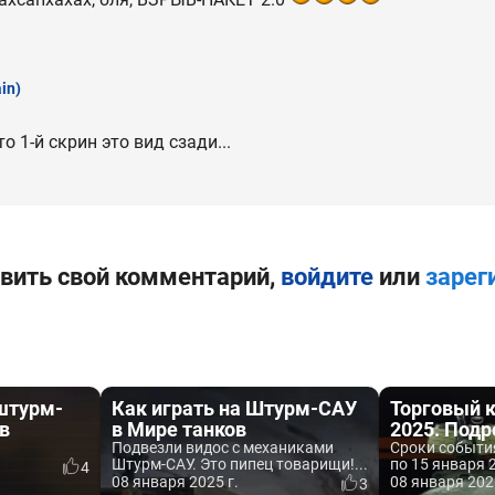
in)
о 1-й скрин это вид сзади...
вить свой комментарий,
войдите
или
зарег
штурм-
Как играть на Штурм-САУ
Торговый к
в
в Мире танков
2025. Подр
Подвезли видос с механиками
Сроки события
Штурм-САУ. Это пипец товарищи!...
по 15 января 
4
08 января 2025 г.
08 января 202
3