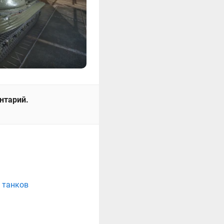
ентарий.
е танков