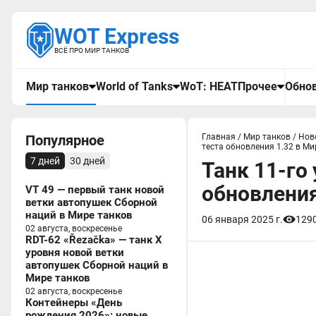
WOT Express
ВСЁ ПРО МИР ТАНКОВ
Мир танков
World of Tanks
WoT: HEAT
Прочее
Обнов
Популярное
Главная
/
Мир танков
/
Нов
теста обновления 1.32 в Ми
7 дней
30 дней
Танк 11-го
обновления
VT 49 — первый танк новой
ветки автопушек Сборной
наций в Мире танков
06 января 2025 г.
129
02 августа, воскресенье
RDT-62 «Řezačka» — танк X
уровня новой ветки
автопушек Сборной наций в
Мире танков
02 августа, воскресенье
Контейнеры «День
рождения 2026»: новые