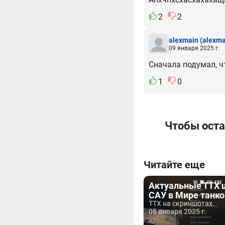
2
2
alexmain
(alexma
09 января 2025 г.
Сначала подумал, чт
1
0
Чтобы оста
Читайте еще
Актуальные ТТХ 
САУ в Мире танко
ТТХ на скриншотах.
08 января 2025 г.