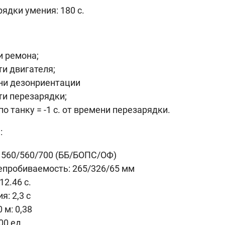
ядки умения: 180 с.
и ремона;
и двигателя;
ени дезонриентации
сти перезарядки;
о танку = -1 с. от времени перезарядки.
:
 560/560/700 (ББ/БОПС/ОФ)
епробиваемость: 265/326/65 мм
12.46 c.
: 2,3 с
 м: 0,38
00 ед.