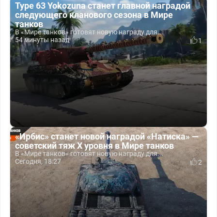
Type 63 Yokozuna станет главной наградой
следующего кланового сезона в Мире
танков
В «Мире танков» готовят новую награду для...
54 минуты назад
1
«Ирбис» станет новой наградой «Натиска» —
советский тяж X уровня в Мире танков
В «Мире танков» готовят новую награду для...
Сегодня, 18:27
2