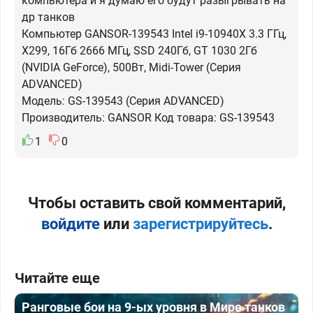
компьютера и я думаю его будут разыгрывать на
др танков
Компьютер GANSOR-139543 Intel i9-10940X 3.3 ГГц,
X299, 16Гб 2666 МГц, SSD 240Гб, GT 1030 2Гб
(NVIDIA GeForce), 500Вт, Midi-Tower (Серия
ADVANCED)
Модель: GS-139543 (Серия ADVANCED)
Производитель: GANSOR Код товара: GS-139543
1
0
Чтобы оставить свой комментарий,
войдите
или
зарегистрируйтесь
.
Читайте еще
Ранговые бои на 9-ых уровня в Мире танков