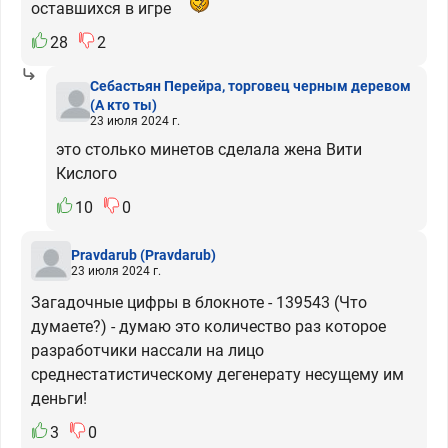
оставшихся в игре
28
2
Себастьян Перейра, торговец черным деревом
(А кто ты)
23 июля 2024 г.
это столько минетов сделала жена Вити
Кислого
10
0
Pravdarub
(Pravdarub)
23 июля 2024 г.
Загадочные цифры в блокноте - 139543 (Что
думаете?) - думаю это количество раз которое
разработчики нассали на лицо
среднестатистическому дегенерату несущему им
деньги!
3
0