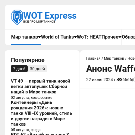
WOT Express
ВСЁ ПРО МИР ТАНКОВ
Мир танков
World of Tanks
WoT: HEAT
Прочее
Обнов
Популярное
Главная
/
Мир танков
/
Нов
Анонс Waff
7 дней
30 дней
22 июля 2024 г.
6666
VT 49 — первый танк новой
ветки автопушек Сборной
наций в Мире танков
02 августа, воскресенье
Контейнеры «День
рождения 2026»: новые
танки VIII–IX уровней, стиль
и другие награды в Мире
танков
05 августа, среда
RDT-62 «Řezačka» — танк X