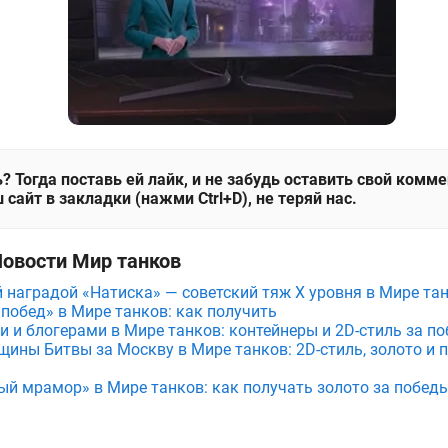
? Тогда поставь ей лайк, и не забудь оставить свой комм
 сайт в закладки (нажми Ctrl+D), не теряй нас.
Новости Мир танков
й наградой «Натиска» — советский тяж X уровня в Мире та
 побед» в Мире танков: как получить
и и блогерами в Мире танков: контейнеры и 2D-стиль за по
щины Битвы за Москву в Мире танков: 2D-стиль, золото и 
ый мрамор» в Мире танков: как получать золото за побед