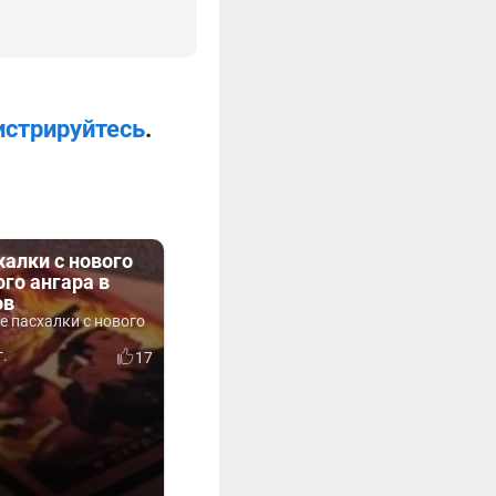
истрируйтесь
.
алки с нового
го ангара в
ов
е пасхалки с нового
г.
17