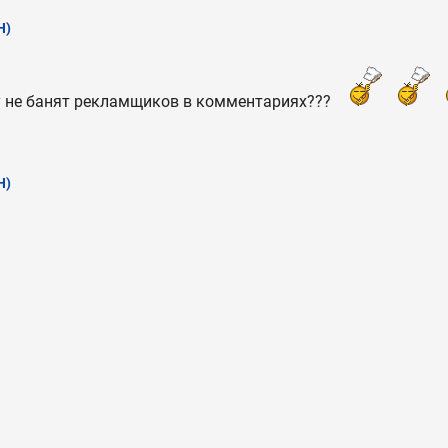
Н)
у не банят рекламщиков в комментариях???
Н)