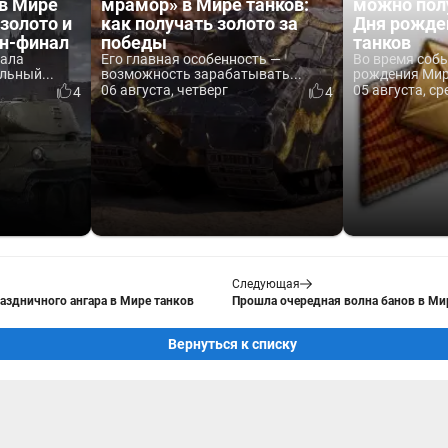
 в Мире
мрамор» в Мире танков:
можно пол
 золото и
как получать золото за
Дня рожде
йн-финал
победы
танков
вала
Его главная особенность —
Во время соб
льный...
возможность зарабатывать...
рождения Мира
06 августа, четверг
05 августа, ср
4
4
Следующая
раздничного ангара в Мире танков
Прошла очередная волна банов в Ми
Вернуться к списку