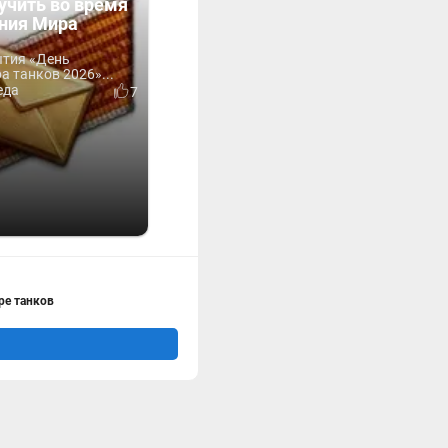
учить во время
ния Мира
ытия «День
 танков 2026»...
еда
7
ре танков