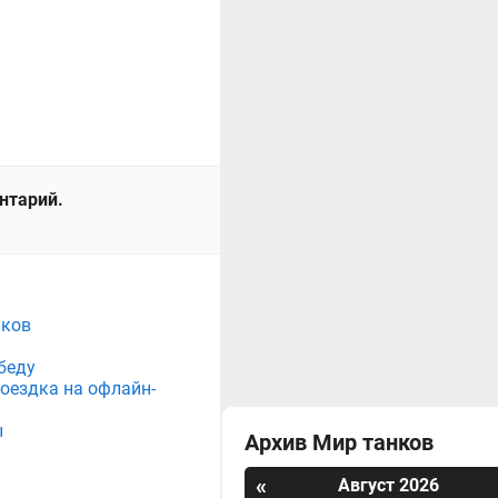
ентарий.
нков
беду
поездка на офлайн-
ы
Архив Мир танков
«
Август 2026