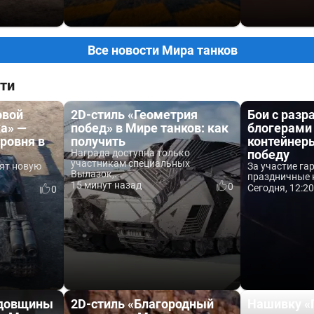
Все новости Мира танков
ти
овой
2D-стиль «Геометрия
Бои с разр
а» —
побед» в Мире танков: как
блогерами 
уровня в
получить
контейнеры
Награда доступна только
победу
участникам специальных
вят новую
За участие г
Вылазок,...
праздничные к
15 минут назад
0
Сегодня, 12:2
0
одовщины
2D-стиль «Благородный
Нашивку «