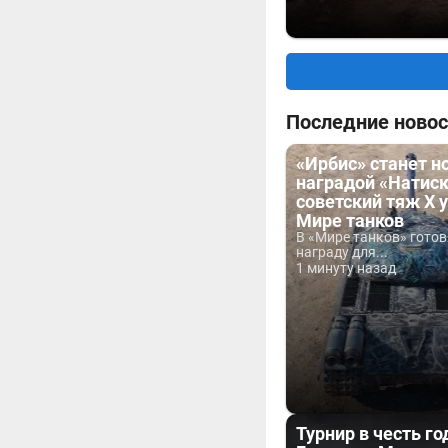
Последние новос
«Ирбис» станет н
наградой «Натиск
советский тяж X 
Мире танков
В «Мире танков» гото
награду для...
1 минуту назад
Турнир в честь г