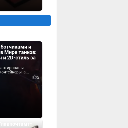
аботчиками и
в Мире танков:
 и 2D-стиль за
арантированы
онтейнеры, а...
0
2
Главпочтамт»