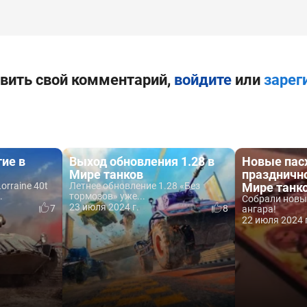
вить свой комментарий,
войдите
или
зарег
ие в
Выход обновления 1.28 в
Новые пасх
Мире танков
празднично
orraine 40t
Летнее обновление 1.28 «Без
Мире танк
.
тормозов» уже...
Собрали новы
23 июля 2024 г.
7
8
ангара!
22 июля 2024 