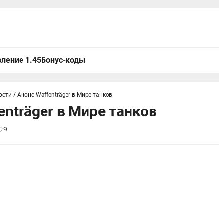
ление 1.45
Бонус-коды
ости
/
Анонс Waffenträger в Мире танков
enträger в Мире танков
9