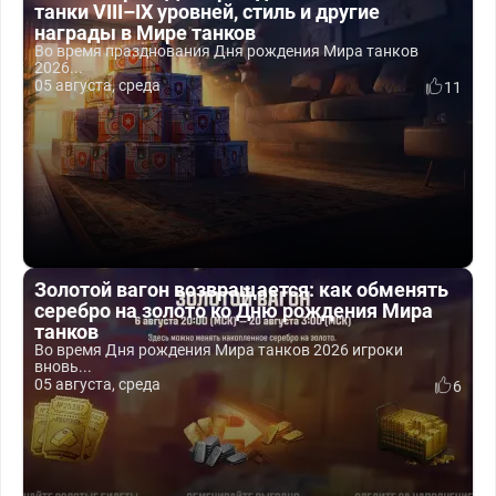
танки VIII–IX уровней, стиль и другие
награды в Мире танков
Во время празднования Дня рождения Мира танков
2026...
05 августа, среда
11
Золотой вагон возвращается: как обменять
серебро на золото ко Дню рождения Мира
танков
Во время Дня рождения Мира танков 2026 игроки
вновь...
05 августа, среда
6