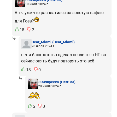
ЖакФреско
(HerrBär)
19 июля 2024 г.
А ты уже что расплатился за золотую вафлю
для Гоев?
18
2
Dear_Miami
(Dear_Miami)
20 июля 2024 г.
нет я банкротство сделал после того НГ. вот
сейчас опять буду повторять это всё
13
0
ЖакФреско
(HerrBär)
20 июля 2024 г.
5
0