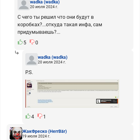
wadka
(wadka)
20 июля 2024 г.
С чего ты решил что они будут в
коробках?...откуда такая инфа, сам
придумываешь?...
5
0
wadka
(wadka)
20 июля 2024 г.
P.S.
4
1
ЖакФреско
(HerrBär)
19 июля 2024 г.