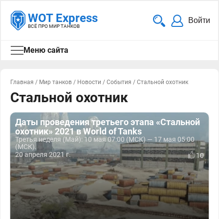
WOT Express
Войти
ВСЁ ПРО МИР ТАНКОВ
Меню сайта
Главная
/
Мир танков
/
Новости
/
События
/
Стальной охотник
Стальной охотник
Даты проведения третьего этапа «Стальной
охотник» 2021 в World of Tanks
Третья неделя (Май): 10 мая 07:00 (МСК) — 17 мая 05:00
(МСК).
20 апреля 2021 г.
10