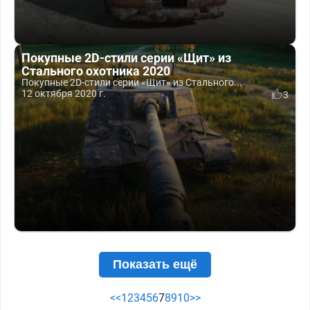
Покупные 2D-стили серии «Щит» из
Стального охотника 2020
Покупные 2D-стили серии «Щит» из Стального...
12 октября 2020 г.
3
Показать ещё
<<
1
2
3
4
5
6
7
8
9
10
>>