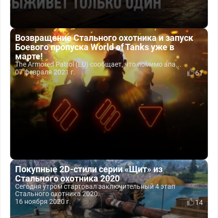
Возвращение Стального охотника и запуск
Боевого пропуска World of Tanks уже в
марте!
The Armored Patrol (EU) сообщает, что помимо апа...
07 февраля 2021 г.
61
Покупные 2D-стили серии «Щит» из
Стального охотника 2020
Сегодня утром стартовал заключительный 4 этап
Стального охотника 2020.
16 ноября 2020 г.
14