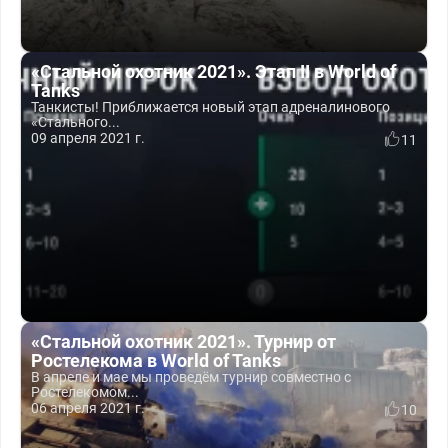
«Стальной охотник 2021». Этап II в World of
Tanks
Танкисты! Приближается новый этап адреналинового
«Стального...
09 апреля 2021 г.
11
«Стальной охотник 2021». Турнир от
Ростелекома в World of Tanks
В апреле и мае мы проведём турнир совместно с
Ростелекомом...
06 апреля 2021 г.
10