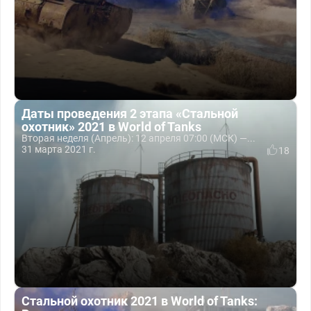
Даты проведения 2 этапа «Стальной
охотник» 2021 в World of Tanks
Вторая неделя (Апрель): 12 апреля 07:00 (МСК) —...
31 марта 2021 г.
18
Стальной охотник 2021 в World of Tanks: