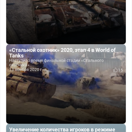
«Стальной охотник» 2020, этап 4 в World of
Tanks
Наступило время финальной стадии «Стального
охотника»....
13 ноября 2020 г.
15
Увеличение количества игроков в режиме